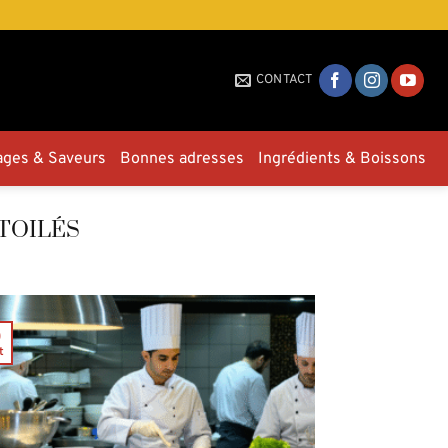
CONTACT
ages & Saveurs
Bonnes adresses
Ingrédients & Boissons
TOILÉS
0
t