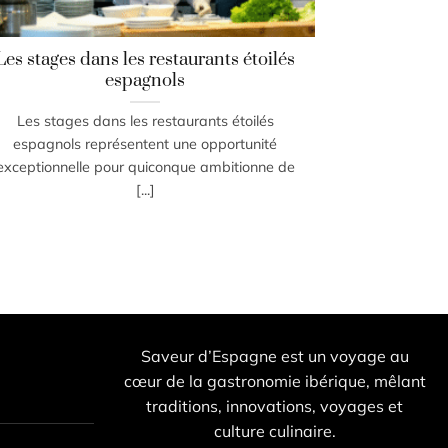
Les stages dans les restaurants étoilés
espagnols
Les stages dans les restaurants étoilés
espagnols représentent une opportunité
exceptionnelle pour quiconque ambitionne de
[...]
Saveur d’Espagne est un voyage au
cœur de la gastronomie ibérique, mêlant
traditions, innovations, voyages et
culture culinaire.