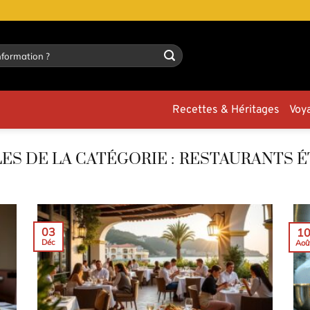
Recettes & Héritages
Voy
RESTAURANTS É
03
1
Déc
Aoû