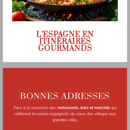
L’ESPAGNE EN
ITINÉRAIRES
GOURMANDS
BONNES ADRESSES
Pars à la rencontre des
restaurants, bars et marchés
qui
célèbrent la cuisine espagnole, du cœur des villages aux
grandes villes.