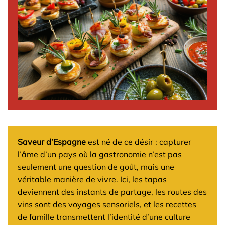
Saveur d’Espagne
est né de ce désir : capturer
l’âme d’un pays où la gastronomie n’est pas
seulement une question de goût, mais une
véritable manière de vivre. Ici, les tapas
deviennent des instants de partage, les routes des
vins sont des voyages sensoriels, et les recettes
de famille transmettent l’identité d’une culture