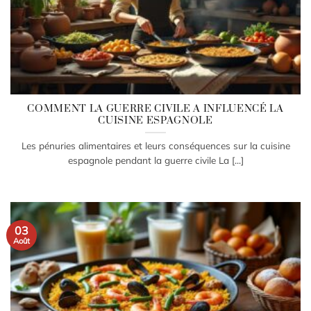
COMMENT LA GUERRE CIVILE A INFLUENCÉ LA
CUISINE ESPAGNOLE
Les pénuries alimentaires et leurs conséquences sur la cuisine
espagnole pendant la guerre civile La [...]
03
Août