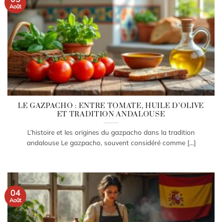
Août
LE GAZPACHO : ENTRE TOMATE, HUILE D’OLIVE
ET TRADITION ANDALOUSE
L’histoire et les origines du gazpacho dans la tradition
andalouse Le gazpacho, souvent considéré comme [...]
04
Août