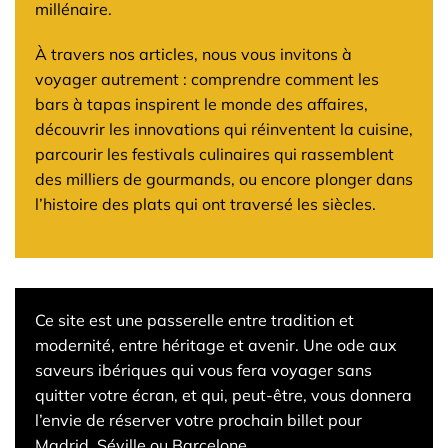
millénaire.
À travers nos articles, nous vous invitons à
voyager autrement : comprendre comment les
bars à tapas inspirent le monde des affaires,
découvrir les innovations qui réinventent la cuisine,
parcourir les festivals culinaires qui rassemblent
des milliers de gourmands, ou encore plonger dans
l’histoire des plats qui ont traversé les siècles.
Ce site est une passerelle entre tradition et
modernité, entre héritage et avenir. Une ode aux
saveurs ibériques qui vous fera voyager sans
quitter votre écran, et qui, peut-être, vous donnera
l’envie de réserver votre prochain billet pour
Madrid, Séville ou Barcelone.