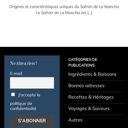
Origines et caractéristiques uniques du Safran de La Mancha
Le Safran de La Mancha est [...]
CATÉGORIES DE
Ne râtez rien !
PUBLICATIONS
E-mail
Ingrédients & Boissons
Bonnes adresses
J'accepte la
Recettes & Héritages
politique de
Voyages & Saveurs
confidentialité
Autres