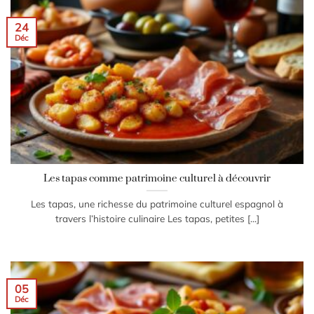
24
Déc
Les tapas comme patrimoine culturel à découvrir
Les tapas, une richesse du patrimoine culturel espagnol à
travers l’histoire culinaire Les tapas, petites [...]
05
Déc