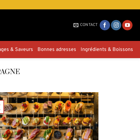
CONTACT
ages & Saveurs
Bonnes adresses
Ingrédients & Boissons
PAGNE
0
p