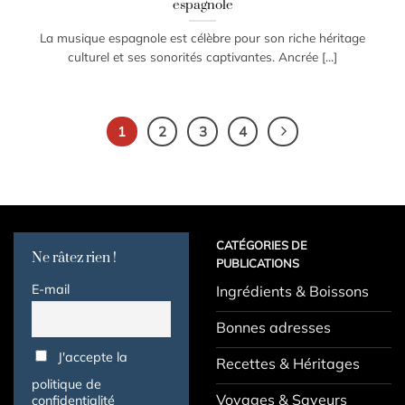
espagnole
La musique espagnole est célèbre pour son riche héritage
culturel et ses sonorités captivantes. Ancrée [...]
1
2
3
4
CATÉGORIES DE
Ne râtez rien !
PUBLICATIONS
E-mail
Ingrédients & Boissons
Bonnes adresses
J'accepte la
Recettes & Héritages
politique de
Voyages & Saveurs
confidentialité