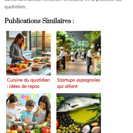
quotidien.
Publications Similaires :
Cuisine du quotidien
Startups espagnoles
: idées de repas
qui allient
rapides pour
gastronomie et
mamans pressées
environnement