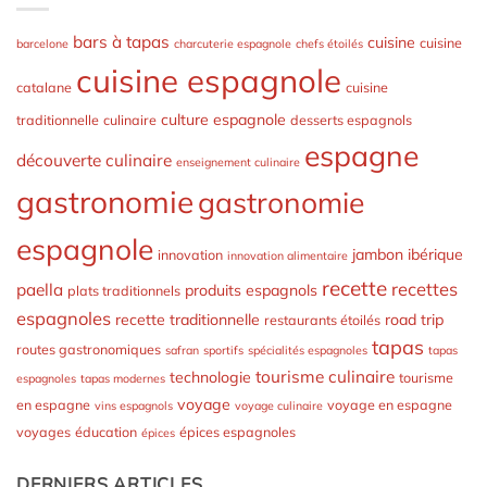
bars à tapas
cuisine
cuisine
barcelone
charcuterie espagnole
chefs étoilés
cuisine espagnole
catalane
cuisine
culture espagnole
traditionnelle
culinaire
desserts espagnols
espagne
découverte culinaire
enseignement culinaire
gastronomie
gastronomie
espagnole
jambon ibérique
innovation
innovation alimentaire
recette
recettes
paella
produits espagnols
plats traditionnels
espagnoles
recette traditionnelle
road trip
restaurants étoilés
tapas
routes gastronomiques
safran
sportifs
spécialités espagnoles
tapas
tourisme culinaire
technologie
tourisme
espagnoles
tapas modernes
voyage
en espagne
voyage en espagne
vins espagnols
voyage culinaire
voyages
éducation
épices espagnoles
épices
DERNIERS ARTICLES