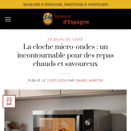
Passer
SAVEURS D’ESPAGNE, ÉMOTIONS À PARTAGER
au
contenu
LE BLOG DU CHEF
La cloche micro-ondes : un
incontournable pour des repas
chauds et savoureux
PUBLIÉ LE
22/07/2026
PAR
ISABEL MARTIN
22
Juil