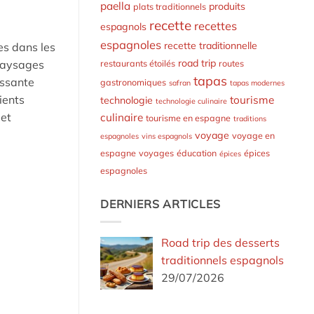
paella
produits
plats traditionnels
recette
recettes
espagnols
espagnoles
recette traditionnelle
es dans les
road trip
 paysages
restaurants étoilés
routes
tapas
issante
gastronomiques
safran
tapas modernes
ients
tourisme
technologie
technologie culinaire
 et
culinaire
tourisme en espagne
traditions
voyage
voyage en
espagnoles
vins espagnols
espagne
voyages
éducation
épices
épices
espagnoles
DERNIERS ARTICLES
Road trip des desserts
traditionnels espagnols
29/07/2026