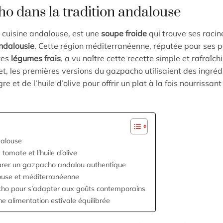
cho dans la tradition andalouse
 cuisine andalouse, est une
soupe froide
qui trouve ses racin
ndalousie
. Cette région méditerranéenne, réputée pour ses
tres
légumes frais
, a vu naître cette recette simple et rafraîch
et, les premières versions du gazpacho utilisaient des ingréd
e et de l’huile d’olive pour offrir un plat à la fois nourrissant
dalouse
omate et l’huile d’olive
éparer un gazpacho andalou authentique
louse et méditerranéenne
cho pour s’adapter aux goûts contemporains
e alimentation estivale équilibrée