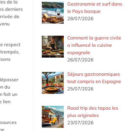
es de la
Gastronomie et surf dans
es derniers
le Pays basque
rrivée de
28/07/2026
evenu
Comment la guerre civile
le respect
a influencé la cuisine
 trempés,
espagnole
isons
26/07/2026
Séjours gastronomiques
 dépasser
tout compris en Espagne
on du
25/07/2026
n fait un
 lien
Road trip des tapas les
plus originales
ssources
23/07/2026
une