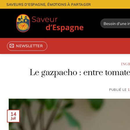
Passer
SAVEURS D’ESPAGNE, ÉMOTIONS À PARTAGER
au
contenu
NEWSLETTER
ING
Le gazpacho : entre tomate,
PUBLIÉ LE
1
14
Juil