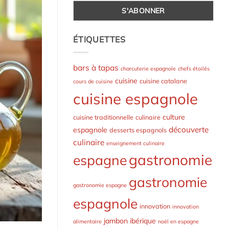
ÉTIQUETTES
bars à tapas
charcuterie espagnole
chefs étoilés
cuisine
cuisine catalane
cours de cuisine
cuisine espagnole
culture
cuisine traditionnelle
culinaire
découverte
espagnole
desserts espagnols
culinaire
enseignement culinaire
gastronomie
espagne
gastronomie
gastronomie espagne
espagnole
innovation
innovation
jambon ibérique
alimentaire
noël en espagne