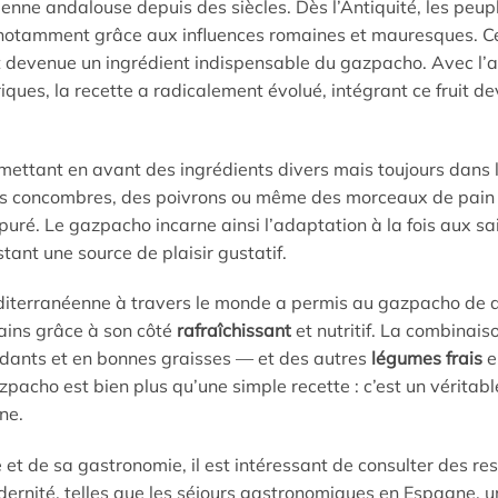
nne andalouse depuis des siècles. Dès l’Antiquité, les peupl
 notamment grâce aux influences romaines et mauresques. C
est devenue un ingrédient indispensable du gazpacho. Avec l’a
iques, la recette a radicalement évolué, intégrant ce fruit d
mettant en avant des ingrédients divers mais toujours dans 
 des concombres, des poivrons ou même des morceaux de pain
puré. Le gazpacho incarne ainsi l’adaptation à la fois aux sa
stant une source de plaisir gustatif.
 méditerranéenne à travers le monde a permis au gazpacho de
sains grâce à son côté
rafraîchissant
et nutritif. La combinais
ydants et en bonnes graisses — et des autres
légumes frais
e
zpacho est bien plus qu’une simple recette : c’est un véritable
ne.
et de sa gastronomie, il est intéressant de consulter des re
odernité, telles que les séjours gastronomiques en Espagne, 