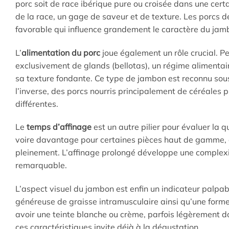
porc soit de race ibérique pure ou croisée dans une cer
de la race, un gage de saveur et de texture. Les porcs d
favorable qui influence grandement le caractère du jam
L’
alimentation du porc
joue également un rôle crucial. P
exclusivement de glands (bellotas), un régime alimentai
sa texture fondante. Ce type de jambon est reconnu sous
l’inverse, des porcs nourris principalement de céréales
différentes.
Le
temps d’affinage
est un autre pilier pour évaluer la q
voire davantage pour certaines pièces haut de gamme, af
pleinement. L’affinage prolongé développe une complexi
remarquable.
L’aspect visuel du jambon est enfin un indicateur palpab
généreuse de graisse intramusculaire ainsi qu’une forme
avoir une teinte blanche ou crème, parfois légèrement d
ces caractéristiques invite déjà à la dégustation.