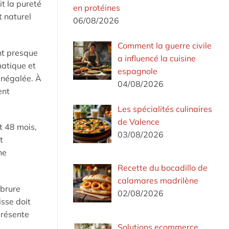
t la pureté
en protéines
t naturel
06/08/2026
Comment la guerre civile
nt presque
a influencé la cuisine
matique et
espagnole
inégalée. À
04/08/2026
ent
Les spécialités culinaires
de Valence
t 48 mois,
03/08/2026
t
he
Recette du bocadillo de
calamares madrilène
rbrure
02/08/2026
isse doit
présente
Solutions ecommerce