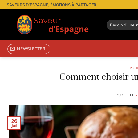
Passer
SAVEURS D’ESPAGNE, ÉMOTIONS À PARTAGER
au
contenu
NEWSLETTER
ING
Comment choisir un
PUBLIÉ LE
2
26
Juil