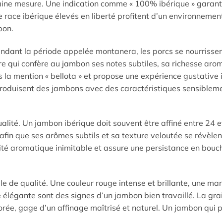
taine mesure. Une indication comme « 100% ibérique » garanti
e race ibérique élevés en liberté profitent d’un environnemen
bon.
endant la période appelée montanera, les porcs se nourrisse
re qui confère au jambon ses notes subtiles, sa richesse aro
 la mention « bellota » et propose une expérience gustative 
 produisent des jambons avec des caractéristiques sensiblem
ualité. Un jambon ibérique doit souvent être affiné entre 24 e
in que ses arômes subtils et sa texture veloutée se révèlen
té aromatique inimitable et assure une persistance en bouc
le de qualité. Une couleur rouge intense et brillante, une ma
 élégante sont des signes d’un jambon bien travaillé. La gra
orée, gage d’un affinage maîtrisé et naturel. Un jambon qui 