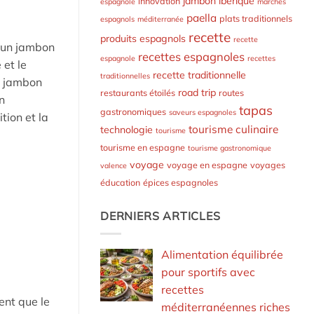
jambon ibérique
innovation
espagnole
marchés
paella
plats traditionnels
espagnols
méditerranée
recette
produits espagnols
recette
r un jambon
recettes espagnoles
espagnole
recettes
 et le
recette traditionnelle
traditionnelles
n jambon
road trip
restaurants étoilés
routes
n
tapas
gastronomiques
saveurs espagnoles
tion et la
tourisme culinaire
technologie
tourisme
tourisme en espagne
tourisme gastronomique
voyage
voyage en espagne
voyages
valence
éducation
épices espagnoles
DERNIERS ARTICLES
Alimentation équilibrée
pour sportifs avec
recettes
ent que le
méditerranéennes riches