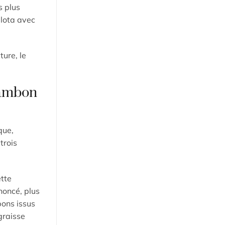
s plus
llota avec
ure, le
 jambon
que,
trois
tte
ononcé, plus
bons issus
graisse