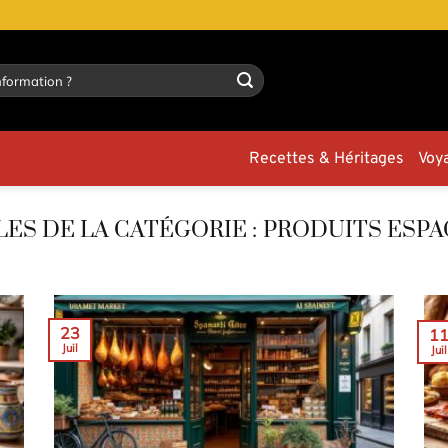
Recettes & Héritages
Voy
PRODUITS ESP
23
1
Juil
Juil