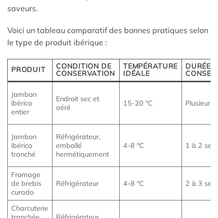
saveurs.
Voici un tableau comparatif des bonnes pratiques selon
le type de produit ibérique :
CONDITION DE
TEMPÉRATURE
DURÉE 
PRODUIT
CONSERVATION
IDÉALE
CONSER
Jambon
Endroit sec et
ibérico
15-20 °C
Plusieurs 
aéré
entier
Jambon
Réfrigérateur,
ibérico
emballé
4-8 °C
1 à 2 sem
tranché
hermétiquement
Fromage
de brebis
Réfrigérateur
4-8 °C
2 à 3 sem
curado
Charcuterie
tranchée
Réfrigérateur