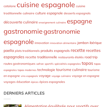
cuisine espagnole
catalane
cuisine
culture espagnole
traditionnelle
culinaire
desserts espagnols
espagne
découverte culinaire
enseignement culinaire
gastronomie
gastronomie
espagnole
jambon ibérique
innovation
innovation alimentaire
recette
recettes
paella
produits espagnols
plats traditionnels
espagnoles
recette traditionnelle
road trip
restaurants étoilés
tapas
routes gastronomiques
safran
sportifs
spécialités espagnoles
tapas
tourisme culinaire
technologie
tourisme
espagnoles
tapas modernes
voyage
en espagne
voyage en espagne
vins espagnols
voyage culinaire
voyages
éducation
épices espagnoles
épices
DERNIERS ARTICLES
Alimentation équilibrée pour sportifs avec