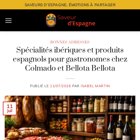
Passer
SAVEURS D’ESPAGNE, ÉMOTIONS À PARTAGER
au
contenu
BONNES ADRESSES
Spécialités ibériques et produits
espagnols pour gastronomes chez
Colmado et Bellota Bellota
PUBLIÉ LE
11/07/2026
PAR
ISABEL MARTIN
11
Juil