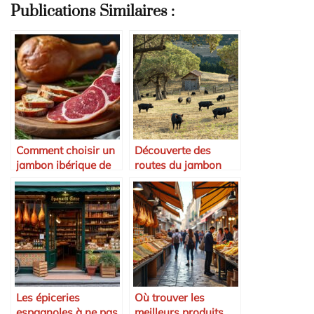
Publications Similaires :
Comment choisir un
Découverte des
jambon ibérique de
routes du jambon
qualité
ibérique
Les épiceries
Où trouver les
espagnoles à ne pas
meilleurs produits