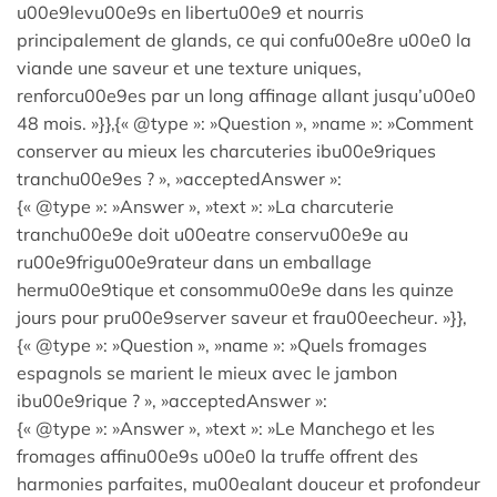
u00e9levu00e9s en libertu00e9 et nourris
principalement de glands, ce qui confu00e8re u00e0 la
viande une saveur et une texture uniques,
renforcu00e9es par un long affinage allant jusqu’u00e0
48 mois. »}},{« @type »: »Question », »name »: »Comment
conserver au mieux les charcuteries ibu00e9riques
tranchu00e9es ? », »acceptedAnswer »:
{« @type »: »Answer », »text »: »La charcuterie
tranchu00e9e doit u00eatre conservu00e9e au
ru00e9frigu00e9rateur dans un emballage
hermu00e9tique et consommu00e9e dans les quinze
jours pour pru00e9server saveur et frau00eecheur. »}},
{« @type »: »Question », »name »: »Quels fromages
espagnols se marient le mieux avec le jambon
ibu00e9rique ? », »acceptedAnswer »:
{« @type »: »Answer », »text »: »Le Manchego et les
fromages affinu00e9s u00e0 la truffe offrent des
harmonies parfaites, mu00ealant douceur et profondeur