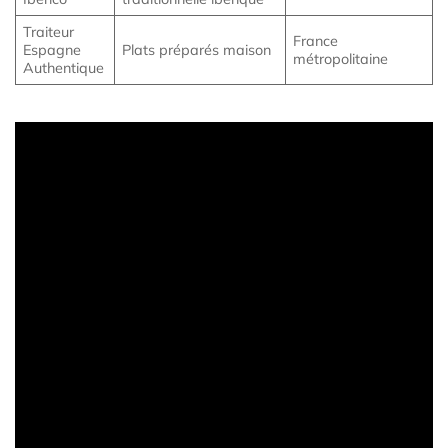
Traiteur
France
Espagne
Plats préparés maison
métropolitaine
Authentique