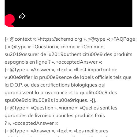
{« @context »: »https://schema.org », »@type »: »FAQPage »
[{« @type »: »Question », »name »: »Comment
su2019assurer de lu2019authenticitu00e9 des produits
espagnols en ligne ? », »acceptedAnswer »:
{« @type »: »Answer », »text »: »Il est important de
vu00e9rifier la pru00e9sence de labels officiels tels que
la D.O.P. ou des certifications biologiques qui
garantissent la provenance et la qualitu00e9 des
spu00e9cialitu00e9s ibu00e9riques. »}},
{« @type »: »Question », »name »: »Quelles sont les
garanties de livraison pour les produits frais
? », »acceptedAnswer »:
{« @type »: »Answer », »text »: »Les meilleures