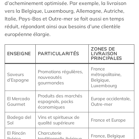
d’acheminement optimisée. Par exemple, la livraison
vers la Belgique, Luxembourg, Allemagne, Autriche,
Italie, Pays-Bas et Outre-mer se fait aussi en temps
réduit, répondant ainsi aux besoins d’une clientèle
européenne élargie.
ZONES DE
ENSEIGNE
PARTICULARITÉS
LIVRAISON
PRINCIPALES
France
Promotions régulières,
Saveurs
métropolitaine,
nouveautés
d’Espagne
Belgique,
gourmandes
Luxembourg
Produits des marchés
El Mercado
Europe occidentale,
espagnols, packs
Gourmet
Outre-mer
économiques
Bodega del
Vins et spiritueux de
France et Europe
Sol
qualité supérieure
El Rincón
Charcuterie
France, Belgique
Ibérico
traditionnelle ibérique