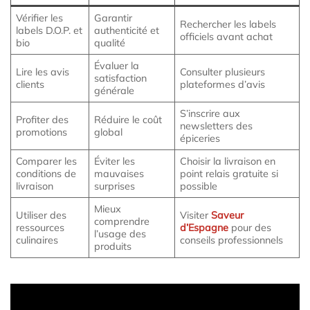
Vérifier les
Garantir
Rechercher les labels
labels D.O.P. et
authenticité et
officiels avant achat
bio
qualité
Évaluer la
Lire les avis
Consulter plusieurs
satisfaction
clients
plateformes d’avis
générale
S’inscrire aux
Profiter des
Réduire le coût
newsletters des
promotions
global
épiceries
Comparer les
Éviter les
Choisir la livraison en
conditions de
mauvaises
point relais gratuite si
livraison
surprises
possible
Mieux
Utiliser des
Visiter
Saveur
comprendre
ressources
d’Espagne
pour des
l’usage des
culinaires
conseils professionnels
produits