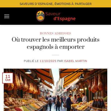
Passer
SAVEURS D’ESPAGNE, ÉMOTIONS À PARTAGER
au
contenu
BONNES ADRESSES
Où trouver les meilleurs produits
espagnols à emporter
PUBLIÉ LE
11/10/2025
PAR
ISABEL MARTIN
11
Oct