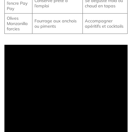
Conserve prête à
Se déguste froid ou
l’encre Pay
l’emploi
chaud en tapas
Pay
Olives
Fourrage aux anchois
Accompagner
Manzanilla
ou piments
apéritifs et cocktails
farcies