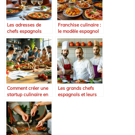
Les adresses de
Franchise culinaire :
chefs espagnols
le modèle espagnol
installés en France
peut-il s’exporter ?
Comment créer une
Les grands chefs
startup culinaire en
espagnols et leurs
Espagne
recettes revisitées