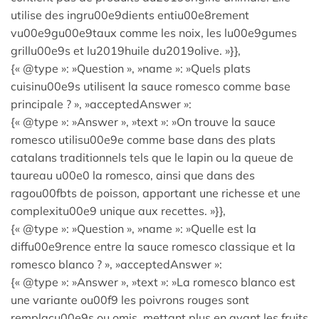
utilise des ingru00e9dients entiu00e8rement
vu00e9gu00e9taux comme les noix, les lu00e9gumes
grillu00e9s et lu2019huile du2019olive. »}},
{« @type »: »Question », »name »: »Quels plats
cuisinu00e9s utilisent la sauce romesco comme base
principale ? », »acceptedAnswer »:
{« @type »: »Answer », »text »: »On trouve la sauce
romesco utilisu00e9e comme base dans des plats
catalans traditionnels tels que le lapin ou la queue de
taureau u00e0 la romesco, ainsi que dans des
ragou00fbts de poisson, apportant une richesse et une
complexitu00e9 unique aux recettes. »}},
{« @type »: »Question », »name »: »Quelle est la
diffu00e9rence entre la sauce romesco classique et la
romesco blanco ? », »acceptedAnswer »:
{« @type »: »Answer », »text »: »La romesco blanco est
une variante ou00f9 les poivrons rouges sont
remplacu00e9s ou omis, mettant plus en avant les fruits