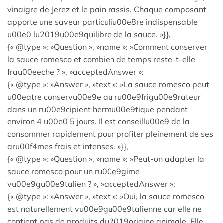
vinaigre de Jerez et le pain rassis. Chaque composant
apporte une saveur particuliu00e8re indispensable
u00e0 lu2019u00e9quilibre de la sauce. »}},
{« @type »: »Question », »name »: »Comment conserver
la sauce romesco et combien de temps reste-t-elle
frau00eeche ? », »acceptedAnswer »:
{« @type »: »Answer », »text »: »La sauce romesco peut
u00eatre conservu00e9e au ru00e9frigu00e9rateur
dans un ru00e9cipient hermu00e9tique pendant
environ 4 u00e0 5 jours. Il est conseillu00e9 de la
consommer rapidement pour profiter pleinement de ses
aru00f4mes frais et intenses. »}},
{« @type »: »Question », »name »: »Peut-on adapter la
sauce romesco pour un ru00e9gime
vu00e9gu00e9talien ? », »acceptedAnswer »:
{« @type »: »Answer », »text »: »Oui, la sauce romesco
est naturellement vu00e9gu00e9talienne car elle ne
contient pas de produits du2019origine animale. Elle