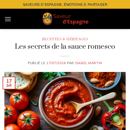
Passer
SAVEURS D’ESPAGNE, ÉMOTIONS À PARTAGER
au
contenu
RECETTES & HÉRITAGES
Les secrets de la sauce romesco
PUBLIÉ LE
17/07/2026
PAR
ISABEL MARTIN
17
Juil