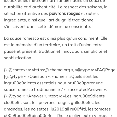
locaux et les méthodes artisanales dans un souci de
durabilité et d’authenticité. Le respect des saisons, la
sélection attentive des
poivrons rouges
et autres
ingrédients, ainsi que l’art du grillé traditionnel
s’inscrivent dans cette démarche consciente.
La sauce romesco est ainsi plus qu’un condiment. Elle
est la mémoire d’un territoire, un trait d’union entre
passé et présent, tradition et innovation, simplicité et
sophistication.
{« @context »: »https://schema.org », »@type »: »FAQPage »
[{« @type »: »Question », »name »: »Quels sont les
ingru00e9dients essentiels pour pru00e9parer une
sauce romesco traditionnelle ? », »acceptedAnswer »:
{« @type »: »Answer », »text »: »Les ingru00e9dients
clu00e9s sont les poivrons rouges grillu00e9s, les
amandes, les noisettes, lu2019ail ru00f4ti, les tomates
u00e9pu00e9pinu00e9es, l’huile d’olive extra vierge, le