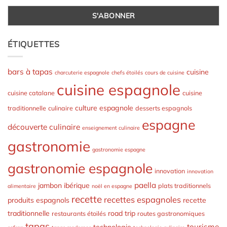
ÉTIQUETTES
bars à tapas
cuisine
charcuterie espagnole
chefs étoilés
cours de cuisine
cuisine espagnole
cuisine catalane
cuisine
culture espagnole
traditionnelle
culinaire
desserts espagnols
espagne
découverte culinaire
enseignement culinaire
gastronomie
gastronomie espagne
gastronomie espagnole
innovation
innovation
paella
jambon ibérique
plats traditionnels
alimentaire
noël en espagne
recette
recettes espagnoles
produits espagnols
recette
traditionnelle
road trip
restaurants étoilés
routes gastronomiques
tapas
tourisme