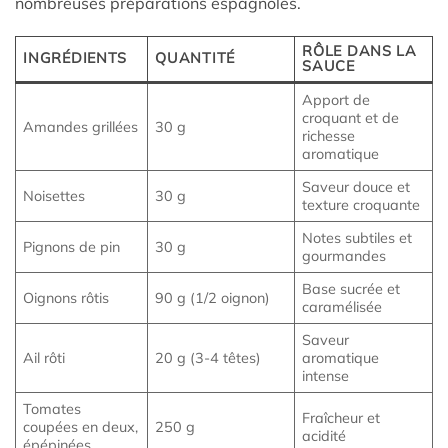
nombreuses préparations espagnoles.
RÔLE DANS LA
INGRÉDIENTS
QUANTITÉ
SAUCE
Apport de
croquant et de
Amandes grillées
30 g
richesse
aromatique
Saveur douce et
Noisettes
30 g
texture croquante
Notes subtiles et
Pignons de pin
30 g
gourmandes
Base sucrée et
Oignons rôtis
90 g (1/2 oignon)
caramélisée
Saveur
Ail rôti
20 g (3-4 têtes)
aromatique
intense
Tomates
Fraîcheur et
coupées en deux,
250 g
acidité
épépinées