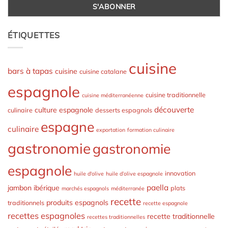
ÉTIQUETTES
cuisine
bars à tapas
cuisine
cuisine catalane
espagnole
cuisine traditionnelle
cuisine méditerranéenne
découverte
culture espagnole
culinaire
desserts espagnols
espagne
culinaire
exportation
formation culinaire
gastronomie
gastronomie
espagnole
innovation
huile d'olive
huile d’olive espagnole
paella
jambon ibérique
plats
marchés espagnols
méditerranée
recette
produits espagnols
traditionnels
recette espagnole
recettes espagnoles
recette traditionnelle
recettes traditionnelles