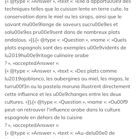
{« @type »: »Answer », »text »: »Elle a apportu00e9 des
techniques telles que la cuisson lente en terre cuite, la
conservation dans le miel ou les sirops, ainsi que le
savant mu00e9lange de saveurs sucru00e9es et
salu00e9es pru00e9sent dans de nombreux plats
andalous. »}},{« @type »: »Question », »name »: »Quels
plats espagnols sont des exemples u00e9vidents de
lu2019hu00e9ritage culinaire arabe
? », »acceptedAnswer »:
{« @type »: »Answer », »text »: »Des plats comme
lu2019ajoblanco, les aubergines au miel, les migas, le
turru00f3n ou la pastela moruna illustrent directement
cette influence et les u00e9changes entre les deux
cultures. »}},{« @type »: »Question », »name »: »Ou00f9
peut-on retrouver l’influence arabe dans la culture
espagnole en dehors de la cuisine
? », »acceptedAnswer »:
{« @type »: »Answer », »text »: »Au-delu00e0 de