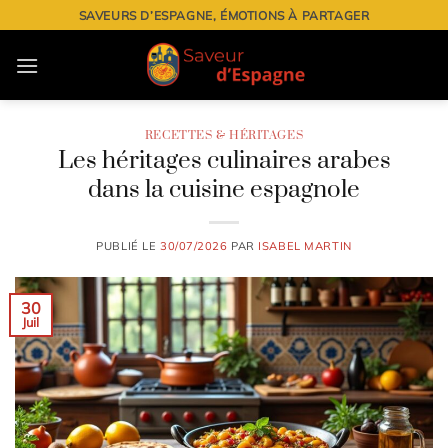
Passer
SAVEURS D’ESPAGNE, ÉMOTIONS À PARTAGER
au
contenu
RECETTES & HÉRITAGES
Les héritages culinaires arabes
dans la cuisine espagnole
PUBLIÉ LE
30/07/2026
PAR
ISABEL MARTIN
30
Juil