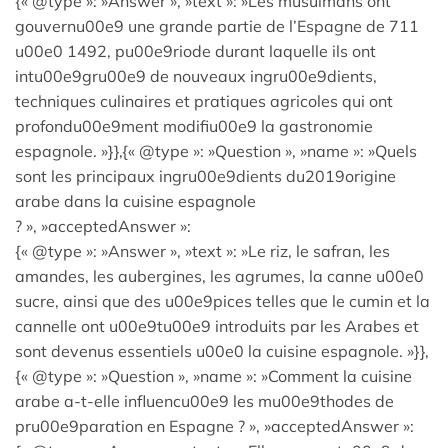
{« @type »: »Answer », »text »: »Les musulmans ont
gouvernu00e9 une grande partie de l’Espagne de 711
u00e0 1492, pu00e9riode durant laquelle ils ont
intu00e9gru00e9 de nouveaux ingru00e9dients,
techniques culinaires et pratiques agricoles qui ont
profondu00e9ment modifiu00e9 la gastronomie
espagnole. »}},{« @type »: »Question », »name »: »Quels
sont les principaux ingru00e9dients du2019origine
arabe dans la cuisine espagnole
? », »acceptedAnswer »:
{« @type »: »Answer », »text »: »Le riz, le safran, les
amandes, les aubergines, les agrumes, la canne u00e0
sucre, ainsi que des u00e9pices telles que le cumin et la
cannelle ont u00e9tu00e9 introduits par les Arabes et
sont devenus essentiels u00e0 la cuisine espagnole. »}},
{« @type »: »Question », »name »: »Comment la cuisine
arabe a-t-elle influencu00e9 les mu00e9thodes de
pru00e9paration en Espagne ? », »acceptedAnswer »: