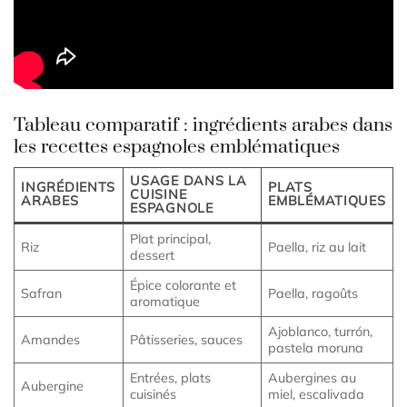
Tableau comparatif : ingrédients arabes dans
les recettes espagnoles emblématiques
USAGE DANS LA
INGRÉDIENTS
PLATS
CUISINE
ARABES
EMBLÉMATIQUES
ESPAGNOLE
Plat principal,
Riz
Paella, riz au lait
dessert
Épice colorante et
Safran
Paella, ragoûts
aromatique
Ajoblanco, turrón,
Amandes
Pâtisseries, sauces
pastela moruna
Entrées, plats
Aubergines au
Aubergine
cuisinés
miel, escalivada