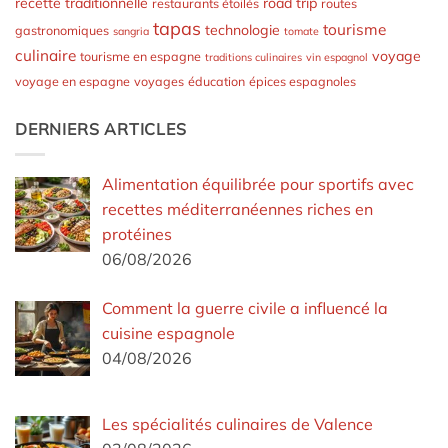
recette traditionnelle
road trip
restaurants étoilés
routes
tapas
tourisme
technologie
gastronomiques
sangria
tomate
culinaire
voyage
tourisme en espagne
traditions culinaires
vin espagnol
voyage en espagne
voyages
éducation
épices espagnoles
DERNIERS ARTICLES
Alimentation équilibrée pour sportifs avec
recettes méditerranéennes riches en
protéines
06/08/2026
Comment la guerre civile a influencé la
cuisine espagnole
04/08/2026
Les spécialités culinaires de Valence