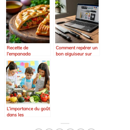
Recette de
Comment repérer un
l’empanada
bon aiguiseur sur
galicienne
internet pour
l’affûtage de ses
couteaux ?
L’importance du goût
dans les
programmes
scolaires