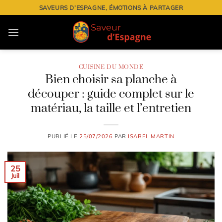
Passer
SAVEURS D’ESPAGNE, ÉMOTIONS À PARTAGER
au
contenu
CUISINE DU MONDE
Bien choisir sa planche à
découper : guide complet sur le
matériau, la taille et l’entretien
PUBLIÉ LE
25/07/2026
PAR
ISABEL MARTIN
25
Juil