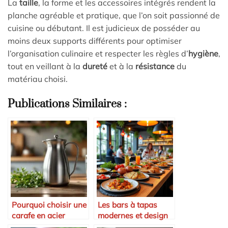
La
taille
, la forme et les accessoires intégrés rendent la
planche agréable et pratique, que l’on soit passionné de
cuisine ou débutant. Il est judicieux de posséder au
moins deux supports différents pour optimiser
l’organisation culinaire et respecter les règles d’
hygiène
,
tout en veillant à la
dureté
et à la
résistance
du
matériau choisi.
Publications Similaires :
Pourquoi choisir une
Les bars à tapas
carafe en acier
modernes et design
inoxydable ?