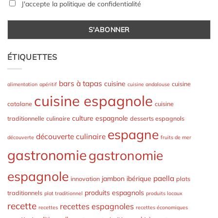
J'accepte la politique de confidentialité
ÉTIQUETTES
bars à tapas
cuisine
cuisine
alimentation
apéritif
cuisine andalouse
cuisine espagnole
catalane
cuisine
culture espagnole
traditionnelle
culinaire
desserts espagnols
espagne
découverte culinaire
découverte
fruits de mer
gastronomie
gastronomie
espagnole
paella
jambon ibérique
innovation
plats
produits espagnols
traditionnels
plat traditionnel
produits locaux
recette
recettes espagnoles
recettes
recettes économiques