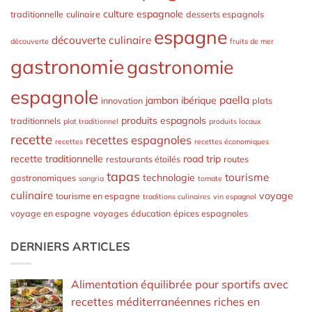
culture espagnole
traditionnelle
culinaire
desserts espagnols
espagne
découverte culinaire
découverte
fruits de mer
gastronomie
gastronomie
espagnole
paella
jambon ibérique
innovation
plats
produits espagnols
traditionnels
plat traditionnel
produits locaux
recette
recettes espagnoles
recettes
recettes économiques
recette traditionnelle
road trip
restaurants étoilés
routes
tapas
tourisme
technologie
gastronomiques
sangria
tomate
culinaire
voyage
tourisme en espagne
traditions culinaires
vin espagnol
voyage en espagne
voyages
éducation
épices espagnoles
DERNIERS ARTICLES
Alimentation équilibrée pour sportifs avec
recettes méditerranéennes riches en