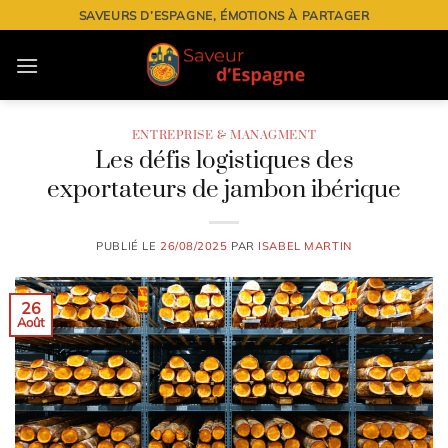
Passer
SAVEURS D’ESPAGNE, ÉMOTIONS À PARTAGER
au
contenu
ENTREPRISE & MANAGMENT
Les défis logistiques des
exportateurs de jambon ibérique
PUBLIÉ LE
26/08/2025
PAR
ISABEL MARTIN
26
Août