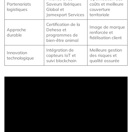
Partenariats
Saveurs Ibériques
coûts et meilleure
logistiques
Global et
couverture
Jamexport Services
territoriale
Certification de la
Image de marque
Approche
Dehesa et
renforcée et
durable
programmes de
fidélisation client
bien-être animal
Intégration de
Meilleure gestion
Innovation
capteurs IoT et
des risques et
technologique
suivi blockchain
qualité assurée