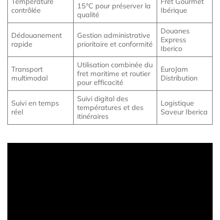
Température
Fret Gourmet
15°C pour préserver la
contrôlée
Ibérique
qualité
Douanes
Dédouanement
Gestion administrative
Express
rapide
prioritaire et conformité
Iberico
Utilisation combinée du
Transport
EuroJam
fret maritime et routier
multimodal
Distribution
pour efficacité
Suivi digital des
Suivi en temps
Logistique
températures et des
réel
Saveur Iberica
itinéraires