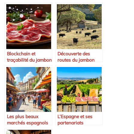
Blockchain et
Découverte des
traçabilité du jambon
routes du jambon
ibérique
ibérique
Les plus beaux
L’Espagne et ses
marchés espagnols
partenariats
à visiter
commerciaux