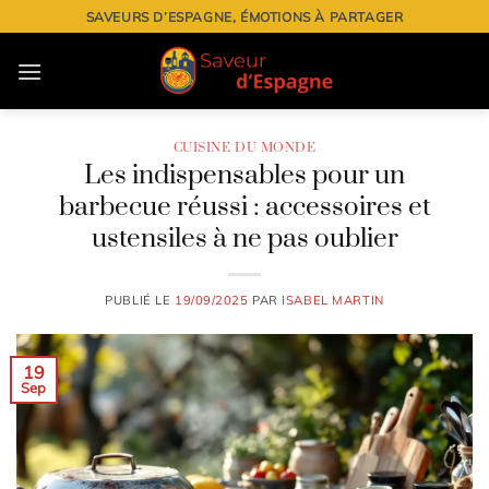
Passer
SAVEURS D’ESPAGNE, ÉMOTIONS À PARTAGER
au
contenu
CUISINE DU MONDE
Les indispensables pour un
barbecue réussi : accessoires et
ustensiles à ne pas oublier
PUBLIÉ LE
19/09/2025
PAR
ISABEL MARTIN
19
Sep