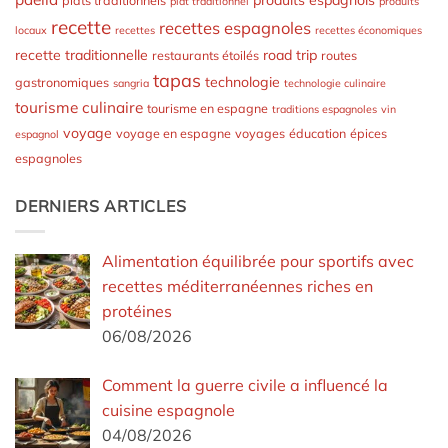
produits espagnols
plats traditionnels
plat traditionnel
produits
recette
recettes espagnoles
locaux
recettes
recettes économiques
recette traditionnelle
road trip
restaurants étoilés
routes
tapas
technologie
gastronomiques
sangria
technologie culinaire
tourisme culinaire
tourisme en espagne
traditions espagnoles
vin
voyage
voyage en espagne
voyages
éducation
épices
espagnol
espagnoles
DERNIERS ARTICLES
Alimentation équilibrée pour sportifs avec
recettes méditerranéennes riches en
protéines
06/08/2026
Comment la guerre civile a influencé la
cuisine espagnole
04/08/2026