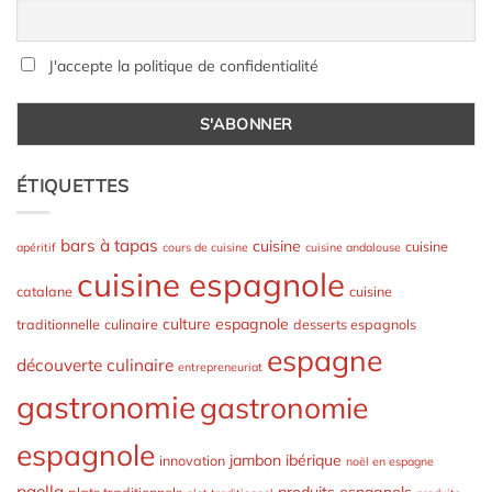
J'accepte la politique de confidentialité
ÉTIQUETTES
bars à tapas
cuisine
cuisine
apéritif
cours de cuisine
cuisine andalouse
cuisine espagnole
catalane
cuisine
culture espagnole
traditionnelle
culinaire
desserts espagnols
espagne
découverte culinaire
entrepreneuriat
gastronomie
gastronomie
espagnole
jambon ibérique
innovation
noël en espagne
paella