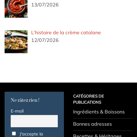
13/07/2026
L’histoire de la crème catalane
12/07/2026
CATÉGORIES DE
Ne râtez rien !
PUBLICATIONS
E-mail
Ingrédients & Boissons
Bonnes adresses
J'accepte la
Recettes & Héritages