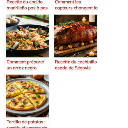
Recette du cocido
Comment les
madrileño pas à pas
capteurs changent la
cuisson en Espagne
Comment préparer
Recette du cochinillo
un arroz negro
asado de Ségovie
Tortilla de patatas :
recette et secrets de