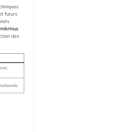
echniques
t futurs
plats
ambrinus
ction des
lane,
nationale