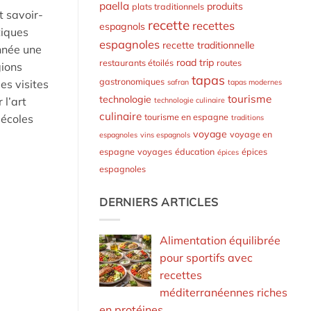
paella
produits
plats traditionnels
t savoir-
recette
recettes
espagnols
tiques
espagnoles
recette traditionnelle
nnée une
road trip
restaurants étoilés
routes
gions
tapas
gastronomiques
safran
tapas modernes
es visites
tourisme
technologie
 l’art
technologie culinaire
culinaire
tourisme en espagne
 écoles
traditions
voyage
voyage en
espagnoles
vins espagnols
espagne
voyages
éducation
épices
épices
espagnoles
DERNIERS ARTICLES
Alimentation équilibrée
pour sportifs avec
recettes
méditerranéennes riches
en protéines