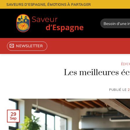
Passer
SAVEURS D’ESPAGNE, ÉMOTIONS À PARTAGER
au
contenu
NEWSLETTER
ÉDU
Les meilleures éc
PUBLIÉ LE
2
29
Sep