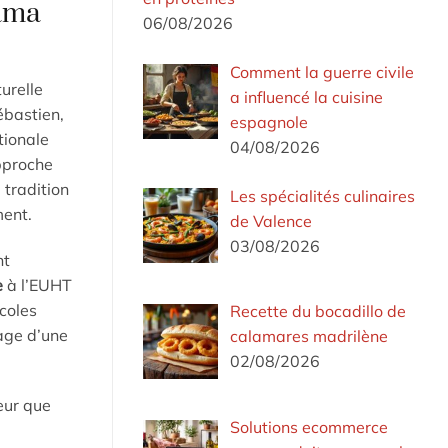
rama
06/08/2026
Comment la guerre civile
urelle
a influencé la cuisine
ébastien,
espagnole
ationale
04/08/2026
pproche
tradition
Les spécialités culinaires
ment.
de Valence
03/08/2026
nt
e
à l’EUHT
coles
Recette du bocadillo de
gage d’une
calamares madrilène
02/08/2026
eur que
Solutions ecommerce