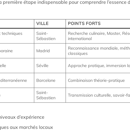
 la première étape indispensable pour comprendre l’essence d
VILLE
POINTS FORTS
t techniques
Saint-
Recherche culinaire, Master, Ré
Sébastien
international
Reconnaissance mondiale, mét
poraine
Madrid
classiques
elle
Séville
Approche pratique, immersion l
diterranéenne
Barcelone
Combinaison théorie-pratique
Saint-
e
Transmission culturelle, savoir-fa
Sébastien
niveaux d’expérience
iques aux marchés locaux