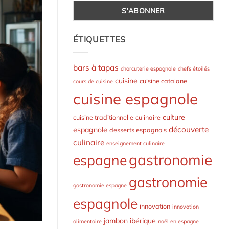
ÉTIQUETTES
bars à tapas
charcuterie espagnole
chefs étoilés
cuisine
cuisine catalane
cours de cuisine
cuisine espagnole
culture
cuisine traditionnelle
culinaire
découverte
espagnole
desserts espagnols
culinaire
enseignement culinaire
gastronomie
espagne
gastronomie
gastronomie espagne
espagnole
innovation
innovation
jambon ibérique
alimentaire
noël en espagne