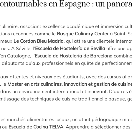
ncontournables en Espagne : un pano
culinaire, associant excellence académique et immersion cult
tutions reconnues comme le
Basque Culinary Center
à Saint-S
fameux
Le Cordon Bleu Madrid
, qui attire une clientèle intern
es. À Séville, l’
Escuela de Hostelería de Sevilla
offre une a
’en Catalogne, l’
Escuela de Hostelería de Barcelona
combine 
ux débutants qu’aux professionnels en quête de perfectionne
 aux attentes et niveaux des étudiants, avec des cursus alla
, le
Master en arts culinaires, innovation et gestion de cuisin
dans un environnement international et innovant. D’autres é
rentissage des techniques de cuisine traditionnelle basque, 
c les marchés alimentaires locaux, un atout pédagogique maj
a
ou
Escuela de Cocina TELVA
. Apprendre à sélectionner des