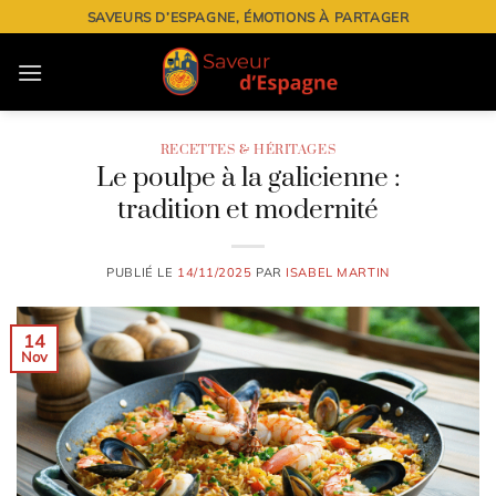
Passer
SAVEURS D’ESPAGNE, ÉMOTIONS À PARTAGER
au
contenu
RECETTES & HÉRITAGES
Le poulpe à la galicienne :
tradition et modernité
PUBLIÉ LE
14/11/2025
PAR
ISABEL MARTIN
14
Nov