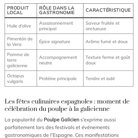
PRODUIT
RÔLE DANS LA
CARACTÉRISTIQUE
LOCAL
GASTRONOMIE
Assaisonnement
Saveur fruitée et
Huile d’olive
principal
onctueuse
Pimentón de
Épice signature
Arôme fumé et doux
la Vera
Pomme de
Accompagnement
Texture ferme et goût
terre
neutre
doux
galicienne
Octopus
Protéine principale
Tendre et iodé
vulgaris
Les fêtes culinaires espagnoles : moment de
célébration du poulpe à la galicienne
La popularité du
Poulpe Galicien
s’exprime aussi
parfaitement lors des festivals et événements
gastronomiques de l’Espagne. Ces manifestations