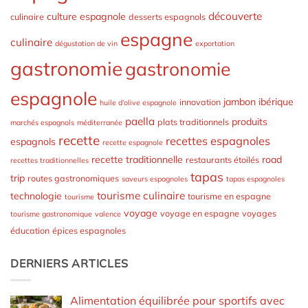
découverte
culture espagnole
culinaire
desserts espagnols
espagne
culinaire
dégustation de vin
exportation
gastronomie
gastronomie
espagnole
jambon ibérique
innovation
huile d’olive espagnole
paella
produits
plats traditionnels
marchés espagnols
méditerranée
recette
recettes espagnoles
espagnols
recette espagnole
recette traditionnelle
road
restaurants étoilés
recettes traditionnelles
tapas
trip
routes gastronomiques
saveurs espagnoles
tapas espagnoles
tourisme culinaire
technologie
tourisme en espagne
tourisme
voyage
voyage en espagne
voyages
tourisme gastronomique
valence
éducation
épices espagnoles
DERNIERS ARTICLES
Alimentation équilibrée pour sportifs avec