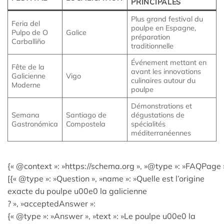
PRINCIPALES
Plus grand festival du
Feria del
poulpe en Espagne,
Pulpo de O
Galice
préparation
Carballiño
traditionnelle
Événement mettant en
Fête de la
avant les innovations
Galicienne
Vigo
culinaires autour du
Moderne
poulpe
Démonstrations et
Semana
Santiago de
dégustations de
Gastronómica
Compostela
spécialités
méditerranéennes
{« @context »: »https://schema.org », »@type »: »FAQPage »
[{« @type »: »Question », »name »: »Quelle est l’origine
exacte du poulpe u00e0 la galicienne
? », »acceptedAnswer »:
{« @type »: »Answer », »text »: »Le poulpe u00e0 la