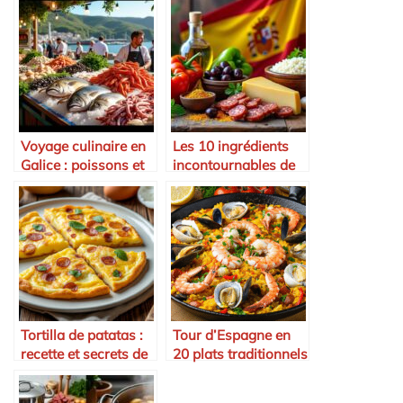
Voyage culinaire en
Les 10 ingrédients
Galice : poissons et
incontournables de
fruits de mer
la cuisine espagnole
Tortilla de patatas :
Tour d’Espagne en
recette et secrets de
20 plats traditionnels
cuisson