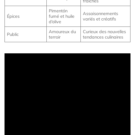
fraîches
Pimentón
Assaisonnements
Épices
fumé et huile
variés et créatifs
d’olive
Amoureux du
Curieux des nouvelles
Public
terroir
tendances culinaires