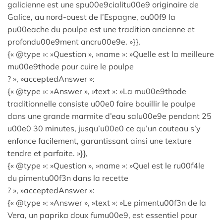
galicienne est une spu00e9cialitu00e9 originaire de
Galice, au nord-ouest de l’Espagne, ou00f9 la
pu00eache du poulpe est une tradition ancienne et
profondu00e9ment ancru00e9e. »}},
{« @type »: »Question », »name »: »Quelle est la meilleure
mu00e9thode pour cuire le poulpe
? », »acceptedAnswer »:
{« @type »: »Answer », »text »: »La mu00e9thode
traditionnelle consiste u00e0 faire bouillir le poulpe
dans une grande marmite d’eau salu00e9e pendant 25
u00e0 30 minutes, jusqu’u00e0 ce qu’un couteau s’y
enfonce facilement, garantissant ainsi une texture
tendre et parfaite. »}},
{« @type »: »Question », »name »: »Quel est le ru00f4le
du pimentu00f3n dans la recette
? », »acceptedAnswer »:
{« @type »: »Answer », »text »: »Le pimentu00f3n de la
Vera, un paprika doux fumu00e9, est essentiel pour