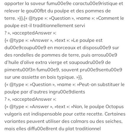
apporter la saveur fumu00e9e caractu00e9ristique et
relever le gou00fbt du poulpe et des pommes de
terre. »}},{« @type »: »Question », »name »: »Comment le
poulpe est-il traditionnellement servi
? », »acceptedAnswer »:
{« @type »: »Answer », »text »: »Le poulpe est
du00e9coupu00e9 en morceaux et disposu00e9 sur
des rondelles de pommes de terre, puis arrosu00e9
d’huile d’olive extra vierge et saupoudru00e9 de
pimentu00f3n fumu00e9, souvent pru00e9sentu00e9
sur une assiette en bois typique. »}},
{« @type »: »Question », »name »: »Peut-on substituer le
poulpe par d’autres ingru00e9dients
? », »acceptedAnswer »:
{« @type »: »Answer », »text »: »Non, le poulpe Octopus
vulgaris est indispensable pour cette recette. Certaines
variantes peuvent utiliser des calmars ou des seiches,
mais elles diffu00e8rent du plat traditionnel