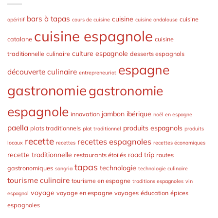
bars à tapas
cuisine
cuisine
apéritif
cours de cuisine
cuisine andalouse
cuisine espagnole
catalane
cuisine
culture espagnole
traditionnelle
culinaire
desserts espagnols
espagne
découverte culinaire
entrepreneuriat
gastronomie
gastronomie
espagnole
jambon ibérique
innovation
noël en espagne
paella
produits espagnols
plats traditionnels
plat traditionnel
produits
recette
recettes espagnoles
locaux
recettes
recettes économiques
recette traditionnelle
road trip
restaurants étoilés
routes
tapas
technologie
gastronomiques
sangria
technologie culinaire
tourisme culinaire
tourisme en espagne
traditions espagnoles
vin
voyage
voyage en espagne
voyages
éducation
épices
espagnol
espagnoles