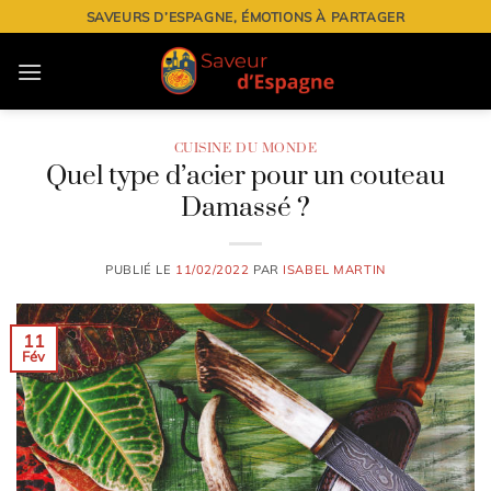
Passer
SAVEURS D’ESPAGNE, ÉMOTIONS À PARTAGER
au
contenu
CUISINE DU MONDE
Quel type d’acier pour un couteau
Damassé ?
PUBLIÉ LE
11/02/2022
PAR
ISABEL MARTIN
11
Fév