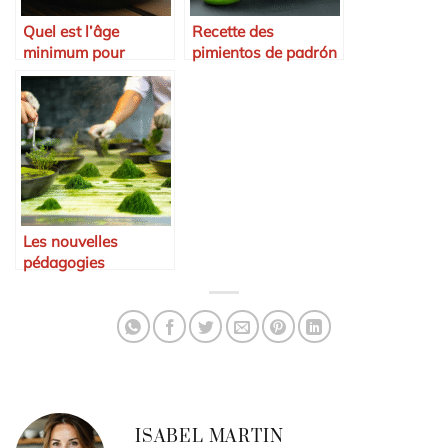
Quel est l’âge
Recette des
minimum pour
pimientos de padrón
conduire une voiture
sans permis en 2025
?
Les nouvelles
pédagogies
appliquées à la
gastronomie
ISABEL MARTIN