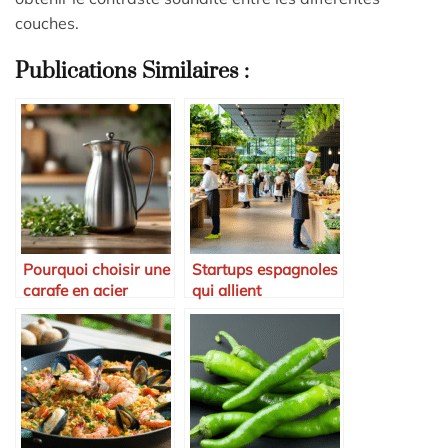
couches.
Publications Similaires :
Pourquoi choisir une
Startups espagnoles
carafe en acier
qui allient
inoxydable ?
gastronomie et
environnement