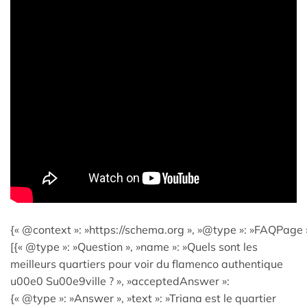
{« @context »: »https://schema.org », »@type »: »FAQPage »
[{« @type »: »Question », »name »: »Quels sont les
meilleurs quartiers pour voir du flamenco authentique
u00e0 Su00e9ville ? », »acceptedAnswer »:
{« @type »: »Answer », »text »: »Triana est le quartier