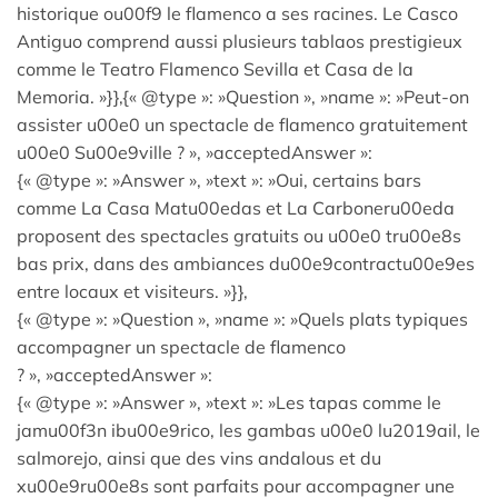
historique ou00f9 le flamenco a ses racines. Le Casco
Antiguo comprend aussi plusieurs tablaos prestigieux
comme le Teatro Flamenco Sevilla et Casa de la
Memoria. »}},{« @type »: »Question », »name »: »Peut-on
assister u00e0 un spectacle de flamenco gratuitement
u00e0 Su00e9ville ? », »acceptedAnswer »:
{« @type »: »Answer », »text »: »Oui, certains bars
comme La Casa Matu00edas et La Carboneru00eda
proposent des spectacles gratuits ou u00e0 tru00e8s
bas prix, dans des ambiances du00e9contractu00e9es
entre locaux et visiteurs. »}},
{« @type »: »Question », »name »: »Quels plats typiques
accompagner un spectacle de flamenco
? », »acceptedAnswer »:
{« @type »: »Answer », »text »: »Les tapas comme le
jamu00f3n ibu00e9rico, les gambas u00e0 lu2019ail, le
salmorejo, ainsi que des vins andalous et du
xu00e9ru00e8s sont parfaits pour accompagner une