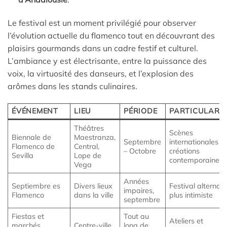
Le festival est un moment privilégié pour observer
l’évolution actuelle du flamenco tout en découvrant des
plaisirs gourmands dans un cadre festif et culturel.
L’ambiance y est électrisante, entre la puissance des
voix, la virtuosité des danseurs, et l’explosion des
arômes dans les stands culinaires.
ÉVÉNEMENT
LIEU
PÉRIODE
PARTICULARIT
Théâtres
Scènes
Biennale de
Maestranza,
Septembre
internationales e
Flamenco de
Central,
– Octobre
créations
Sevilla
Lope de
contemporaines
Vega
Années
Septiembre es
Divers lieux
Festival alternati
impaires,
Flamenco
dans la ville
plus intimiste
septembre
Fiestas et
Tout au
Ateliers et
marchés
Centre-ville
long de