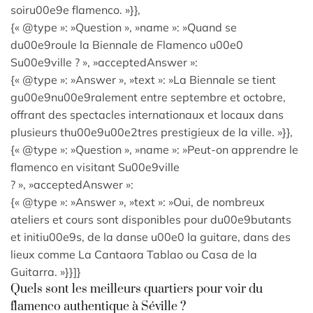
soiru00e9e flamenco. »}},
{« @type »: »Question », »name »: »Quand se
du00e9roule la Biennale de Flamenco u00e0
Su00e9ville ? », »acceptedAnswer »:
{« @type »: »Answer », »text »: »La Biennale se tient
gu00e9nu00e9ralement entre septembre et octobre,
offrant des spectacles internationaux et locaux dans
plusieurs thu00e9u00e2tres prestigieux de la ville. »}},
{« @type »: »Question », »name »: »Peut-on apprendre le
flamenco en visitant Su00e9ville
? », »acceptedAnswer »:
{« @type »: »Answer », »text »: »Oui, de nombreux
ateliers et cours sont disponibles pour du00e9butants
et initiu00e9s, de la danse u00e0 la guitare, dans des
lieux comme La Cantaora Tablao ou Casa de la
Guitarra. »}}]}
Quels sont les meilleurs quartiers pour voir du
flamenco authentique à Séville ?