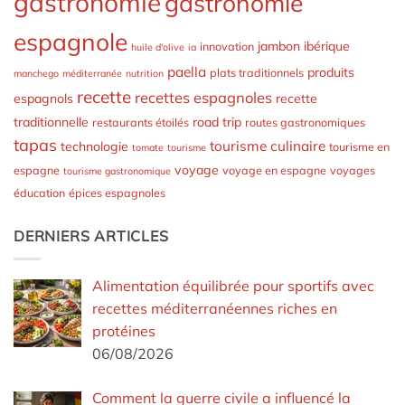
gastronomie
gastronomie
espagnole
jambon ibérique
innovation
huile d'olive
ia
paella
produits
plats traditionnels
manchego
méditerranée
nutrition
recette
recettes espagnoles
espagnols
recette
traditionnelle
road trip
restaurants étoilés
routes gastronomiques
tapas
tourisme culinaire
technologie
tourisme en
tomate
tourisme
voyage
espagne
voyage en espagne
voyages
tourisme gastronomique
éducation
épices espagnoles
DERNIERS ARTICLES
Alimentation équilibrée pour sportifs avec
recettes méditerranéennes riches en
protéines
06/08/2026
Comment la guerre civile a influencé la