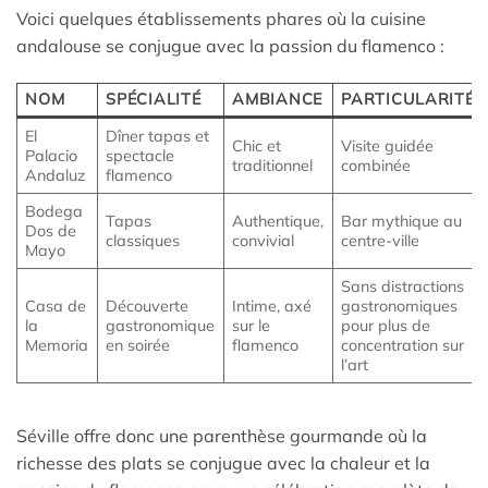
Voici quelques établissements phares où la cuisine
andalouse se conjugue avec la passion du flamenco :
NOM
SPÉCIALITÉ
AMBIANCE
PARTICULARITÉ
El
Dîner tapas et
Chic et
Visite guidée
Palacio
spectacle
traditionnel
combinée
Andaluz
flamenco
Bodega
Tapas
Authentique,
Bar mythique au
Dos de
classiques
convivial
centre-ville
Mayo
Sans distractions
Casa de
Découverte
Intime, axé
gastronomiques
la
gastronomique
sur le
pour plus de
Memoria
en soirée
flamenco
concentration sur
l’art
Séville offre donc une parenthèse gourmande où la
richesse des plats se conjugue avec la chaleur et la