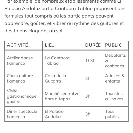
Par exemple, de nombreux établissements comme El
Palacio Andaluz ou La Cantaora Tablao proposent des
formules tout compris où les participants peuvent
apprendre, goûter, et vibrer au rythme des guitares et
des talons claquant au sol.
ACTIVITÉ
LIEU
DURÉE
PUBLIC
Débutants
Atelier danse
La Cantaora
1h30
&
flamenco
Tablao
confirmés
Cours guitare
Casa de la
Adultes &
2h
flamenca
Guitarra
enfants
Visite
Marché central &
Touristes
gastronomique
3h
bars à tapas
culinaires
guidée
Dîner spectacle
El Palacio
Tous
3h
flamenco
Andaluz
publics