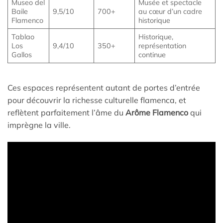
Museo del
Musée et spectacle
Baile
9,5/10
700+
au cœur d’un cadre
Flamenco
historique
Tablao
Historique,
Los
9,4/10
350+
représentation
Gallos
continue
Ces espaces représentent autant de portes d’entrée
pour découvrir la richesse culturelle flamenca, et
reflètent parfaitement l’âme du
Arôme Flamenco
qui
imprègne la ville.