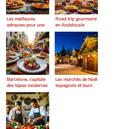
Les meilleures
Road trip gourmand
adresses pour une
en Andalousie
expérience culinaire
andalouse
Barcelone, capitale
Les marchés de Noël
des tapas modernes
espagnols et leurs
spécialités