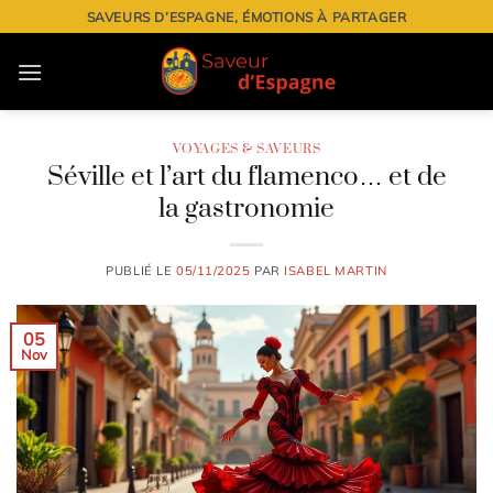
Passer
SAVEURS D’ESPAGNE, ÉMOTIONS À PARTAGER
au
contenu
VOYAGES & SAVEURS
Séville et l’art du flamenco… et de
la gastronomie
PUBLIÉ LE
05/11/2025
PAR
ISABEL MARTIN
05
Nov