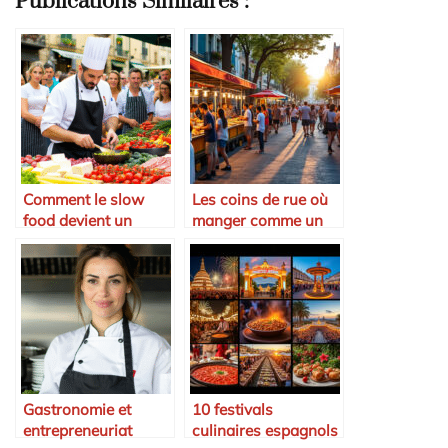
Publications Similaires :
Comment le slow
Les coins de rue où
food devient un
manger comme un
business rentable en
vrai local
Espagne
Gastronomie et
10 festivals
entrepreneuriat
culinaires espagnols