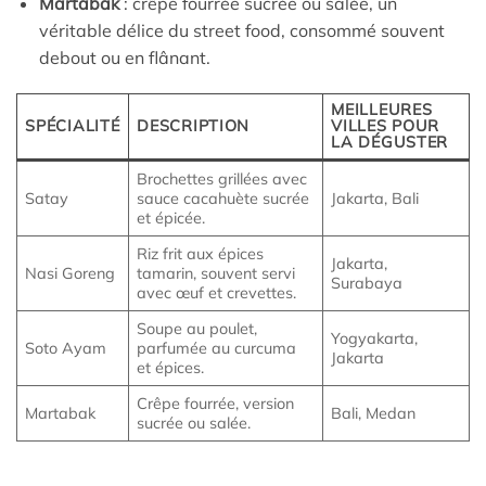
Martabak
: crêpe fourrée sucrée ou salée, un
véritable délice du street food, consommé souvent
debout ou en flânant.
MEILLEURES
SPÉCIALITÉ
DESCRIPTION
VILLES POUR
LA DÉGUSTER
Brochettes grillées avec
Satay
sauce cacahuète sucrée
Jakarta, Bali
et épicée.
Riz frit aux épices
Jakarta,
Nasi Goreng
tamarin, souvent servi
Surabaya
avec œuf et crevettes.
Soupe au poulet,
Yogyakarta,
Soto Ayam
parfumée au curcuma
Jakarta
et épices.
Crêpe fourrée, version
Martabak
Bali, Medan
sucrée ou salée.