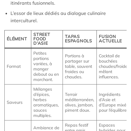
itinérants fusionnels.
L’essor de lieux dédiés au dialogue culinaire
interculturel.
STREET
TAPAS
FUSION
ÉLÉMENT
FOOD
ESPAGNOLS
ACTUELLE
D’ASIE
Petites
Portions à
Cocktail de
portions
partager sur
bouchées
variées, à
Format
table, souvent
chaudes/froides
manger
froides ou
mêlant
debout ou en
chaudes.
influences.
marchant.
Mélanges
d’épices,
Terroir
Ingrédients
herbes
méditerranéen,
d’Asie et
Saveurs
aromatiques,
olives, jambon,
d’Europe mixés
sauces
piment doux.
pour l’équilibre.
multiples.
Repas festif
Espaces
Ambiance de
entre amis,
hybrides pour