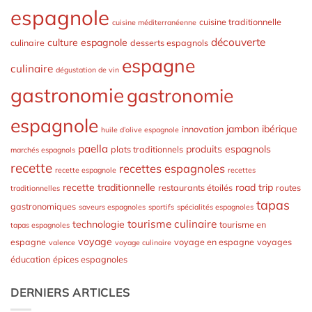
espagnole
cuisine traditionnelle
cuisine méditerranéenne
découverte
culture espagnole
culinaire
desserts espagnols
espagne
culinaire
dégustation de vin
gastronomie
gastronomie
espagnole
jambon ibérique
innovation
huile d’olive espagnole
paella
produits espagnols
plats traditionnels
marchés espagnols
recette
recettes espagnoles
recette espagnole
recettes
recette traditionnelle
road trip
restaurants étoilés
routes
traditionnelles
tapas
gastronomiques
saveurs espagnoles
sportifs
spécialités espagnoles
tourisme culinaire
technologie
tourisme en
tapas espagnoles
voyage
espagne
voyage en espagne
voyages
valence
voyage culinaire
éducation
épices espagnoles
DERNIERS ARTICLES