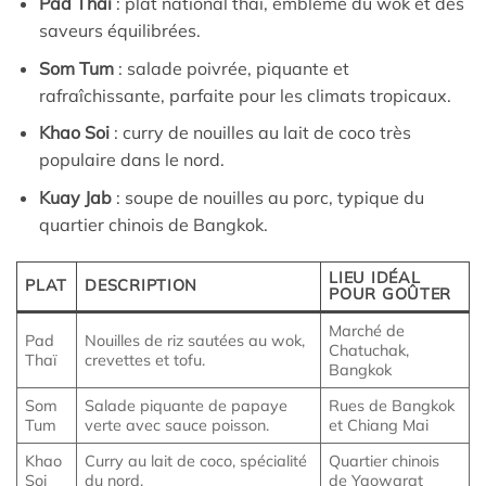
Pad Thaï
: plat national thaï, emblème du wok et des
saveurs équilibrées.
Som Tum
: salade poivrée, piquante et
rafraîchissante, parfaite pour les climats tropicaux.
Khao Soi
: curry de nouilles au lait de coco très
populaire dans le nord.
Kuay Jab
: soupe de nouilles au porc, typique du
quartier chinois de Bangkok.
LIEU IDÉAL
PLAT
DESCRIPTION
POUR GOÛTER
Marché de
Pad
Nouilles de riz sautées au wok,
Chatuchak,
Thaï
crevettes et tofu.
Bangkok
Som
Salade piquante de papaye
Rues de Bangkok
Tum
verte avec sauce poisson.
et Chiang Mai
Khao
Curry au lait de coco, spécialité
Quartier chinois
Soi
du nord.
de Yaowarat