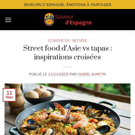
Passer
SAVEURS D’ESPAGNE, ÉMOTIONS À PARTAGER
au
contenu
CUISINE DU MONDE
Street food d’Asie vs tapas :
inspirations croisées
PUBLIÉ LE
11/11/2025
PAR
ISABEL MARTIN
11
Nov