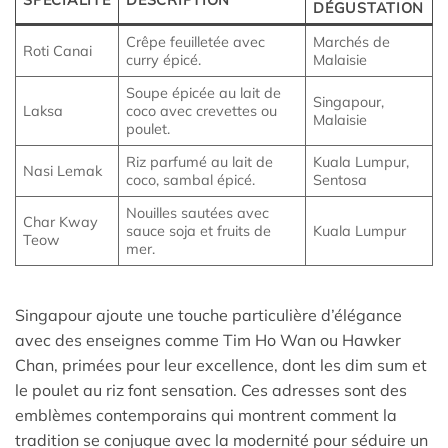
SPÉCIALITÉ
DESCRIPTION
DÉGUSTATION
Crêpe feuilletée avec
Marchés de
Roti Canai
curry épicé.
Malaisie
Soupe épicée au lait de
Singapour,
Laksa
coco avec crevettes ou
Malaisie
poulet.
Riz parfumé au lait de
Kuala Lumpur,
Nasi Lemak
coco, sambal épicé.
Sentosa
Nouilles sautées avec
Char Kway
sauce soja et fruits de
Kuala Lumpur
Teow
mer.
Singapour ajoute une touche particulière d’élégance
avec des enseignes comme Tim Ho Wan ou Hawker
Chan, primées pour leur excellence, dont les dim sum et
le poulet au riz font sensation. Ces adresses sont des
emblèmes contemporains qui montrent comment la
tradition se conjugue avec la modernité pour séduire un