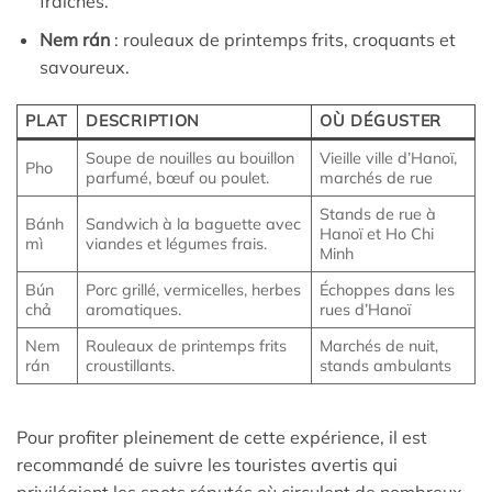
fraîches.
Nem rán
: rouleaux de printemps frits, croquants et
savoureux.
PLAT
DESCRIPTION
OÙ DÉGUSTER
Soupe de nouilles au bouillon
Vieille ville d’Hanoï,
Pho
parfumé, bœuf ou poulet.
marchés de rue
Stands de rue à
Bánh
Sandwich à la baguette avec
Hanoï et Ho Chi
mì
viandes et légumes frais.
Minh
Bún
Porc grillé, vermicelles, herbes
Échoppes dans les
chả
aromatiques.
rues d’Hanoï
Nem
Rouleaux de printemps frits
Marchés de nuit,
rán
croustillants.
stands ambulants
Pour profiter pleinement de cette expérience, il est
recommandé de suivre les touristes avertis qui