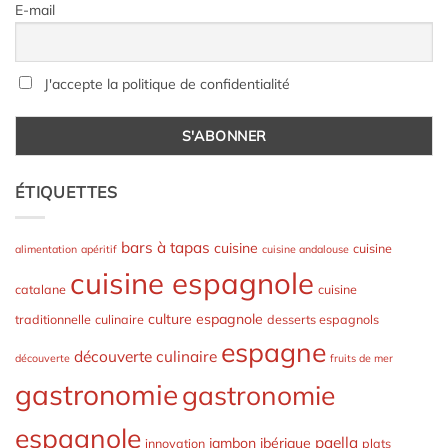
E-mail
J'accepte la politique de confidentialité
ÉTIQUETTES
bars à tapas
cuisine
cuisine
alimentation
apéritif
cuisine andalouse
cuisine espagnole
catalane
cuisine
culture espagnole
traditionnelle
culinaire
desserts espagnols
espagne
découverte culinaire
découverte
fruits de mer
gastronomie
gastronomie
espagnole
paella
jambon ibérique
innovation
plats