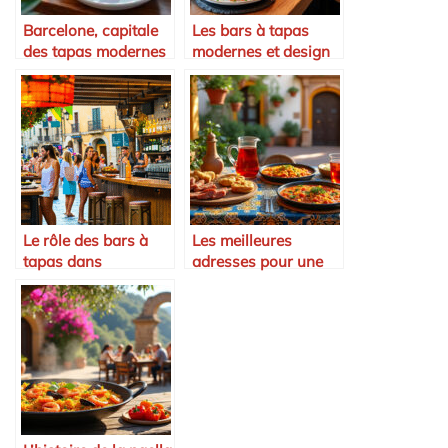
Barcelone, capitale
Les bars à tapas
des tapas modernes
modernes et design
Le rôle des bars à
Les meilleures
tapas dans
adresses pour une
l’économie locale
expérience culinaire
andalouse