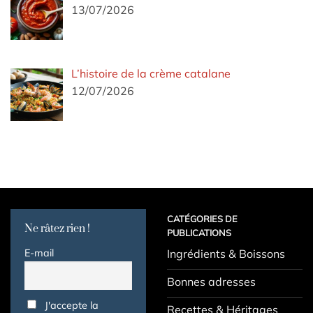
13/07/2026
L’histoire de la crème catalane
12/07/2026
CATÉGORIES DE
Ne râtez rien !
PUBLICATIONS
E-mail
Ingrédients & Boissons
Bonnes adresses
J'accepte la
Recettes & Héritages