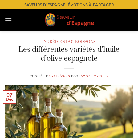
Passer
SAVEURS D’ESPAGNE, ÉMOTIONS À PARTAGER
au
contenu
INGRÉDIENTS & BOISSONS
Les différentes variétés d’huile
d’olive espagnole
PUBLIÉ LE
07/12/2025
PAR
ISABEL MARTIN
07
Déc