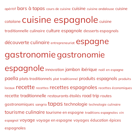
bars à tapas
cuisine
cuisine
apéritif
cours de cuisine
cuisine andalouse
cuisine espagnole
catalane
cuisine
culture espagnole
traditionnelle
culinaire
desserts espagnols
espagne
découverte culinaire
entrepreneuriat
gastronomie
gastronomie
espagnole
jambon ibérique
innovation
noël en espagne
paella
produits espagnols
plats traditionnels
plat traditionnel
produits
recette
recettes espagnoles
locaux
recettes
recettes économiques
recette traditionnelle
road trip
restaurants étoilés
routes
tapas
technologie
gastronomiques
sangria
technologie culinaire
tourisme culinaire
tourisme en espagne
traditions espagnoles
vin
voyage
voyage en espagne
voyages
éducation
épices
espagnol
espagnoles