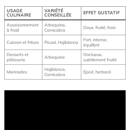
USAGE
VARIÉTÉ
EFFET GUSTATIF
CULINAIRE
CONSEILLÉE
Assaisonnement
Arbequina,
Doux, fruité, frais
à froid
Cornicabra
Fort, intense,
Cuisson et friture
Picual, Hojiblanca
équilibré
Desserts et
Onctueux,
Arbequina
pâtisserie
subtilement fruité
Hojiblanca,
Marinades
Épicé, herbacé
Cornicabra