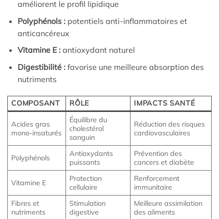
améliorent le profil lipidique
Polyphénols :
potentiels anti-inflammatoires et
anticancéreux
Vitamine E :
antioxydant naturel
Digestibilité :
favorise une meilleure absorption des
nutriments
COMPOSANT
RÔLE
IMPACTS SANTÉ
Équilibre du
Acides gras
Réduction des risques
cholestérol
mono-insaturés
cardiovasculaires
sanguin
Antioxydants
Prévention des
Polyphénols
puissants
cancers et diabète
Protection
Renforcement
Vitamine E
cellulaire
immunitaire
Fibres et
Stimulation
Meilleure assimilation
nutriments
digestive
des aliments