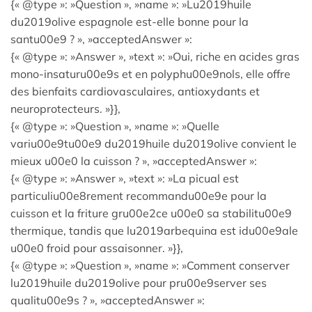
{« @type »: »Question », »name »: »Lu2019huile
du2019olive espagnole est-elle bonne pour la
santu00e9 ? », »acceptedAnswer »:
{« @type »: »Answer », »text »: »Oui, riche en acides gras
mono-insaturu00e9s et en polyphu00e9nols, elle offre
des bienfaits cardiovasculaires, antioxydants et
neuroprotecteurs. »}},
{« @type »: »Question », »name »: »Quelle
variu00e9tu00e9 du2019huile du2019olive convient le
mieux u00e0 la cuisson ? », »acceptedAnswer »:
{« @type »: »Answer », »text »: »La picual est
particuliu00e8rement recommandu00e9e pour la
cuisson et la friture gru00e2ce u00e0 sa stabilitu00e9
thermique, tandis que lu2019arbequina est idu00e9ale
u00e0 froid pour assaisonner. »}},
{« @type »: »Question », »name »: »Comment conserver
lu2019huile du2019olive pour pru00e9server ses
qualitu00e9s ? », »acceptedAnswer »: