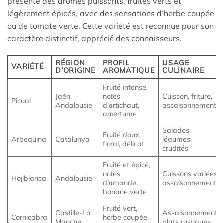
présente des arômes puissants, fruités verts et
légèrement épicés, avec des sensations d’herbe coupée
ou de tomate verte. Cette variété est reconnue pour son
caractère distinctif, apprécié des connaisseurs.
RÉGION
PROFIL
USAGE
VARIÉTÉ
D’ORIGINE
AROMATIQUE
CULINAIRE
Fruité intense,
Jaén,
notes
Cuisson, friture,
Picual
Andalousie
d’artichaut,
assaisonnement
amertume
Salades,
Fruité doux,
Arbequina
Catalunya
légumes,
floral, délicat
crudités
Fruité et épicé,
notes
Cuissons variées,
Hojiblanca
Andalousie
d’amande,
assaisonnement
banane verte
Fruité vert,
Castille-La
Assaisonnement,
Cornicabra
herbe coupée,
Manche
plats rustiques