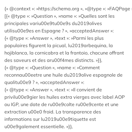
{« @context »: »https://schema.org », »@type »: »FAQPage »
[{« @type »: »Question », »name »: »Quelles sont les
principales variu00e9tu00e9s du2019olives
utilisu00e9es en Espagne ? », »acceptedAnswer »:
{« @type »: »Answer », »text »: »Parmi les plus
populaires figurent la picual, lu2019arbequina, la
hojiblanca, la cornicabra et la frantoio, chacune offrant
des saveurs et des aru00f4mes distincts. »}},
{« @type »: »Question », »name »: »Comment
reconnau00eetre une huile du2019olive espagnole de
qualitu00e9 ? », »acceptedAnswer »:
{« @type »: »Answer », »text »: »Il convient de
privilu00e9gier les huiles extra vierges avec label AOP
ou IGP, une date de ru00e9colte ru00e9cente et une
extraction u00e0 froid. La transparence des
informations sur lu2019u00e9tiquette est
u00e9galement essentielle. »}},