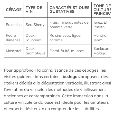
ZONE DE
TYPE DE
CARACTÉRISTIQUES
CÉPAGE
CULTURE
VIN
GUSTATIVES
PRINCIPAL
Frais, minéral, notes de
Jerez, El
Palomino
Sec, Sherry
pomme verte
Puerto
Pedro
Doux,
Raisins secs, figue,
Montilla,
Ximénez
liquoreux
caramel
Jerez
Doux,
Sanlúcar,
Moscatel
Floral, fruité, muscat
aromatique
Málaga
Pour approfondir la connaissance de ces cépages, les
visites guidées dans certaines
bodegas
proposent des
ateliers dédiés à la dégustation verticale, illustrant ainsi
l’évolution du vin selon les méthodes de vieillissement
anciennes et contemporaines. Cette immersion dans la
culture vinicole andalouse est idéale pour les amateurs
et experts désireux d’en comprendre les subtilités.