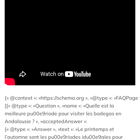
{« @context »: »https://schema.org », »@type »: »FAQPage »
[{« @type »: »Question », »name »: »Quelle est la
meilleure pu00e9riode pour visiter les bodegas en
Andalousie ? », »acceptedAnswer »:
{« @type »: »Answer », »text »: »Le printemps et
l’automne sont les pu00e9riodes idu00e9ales pour