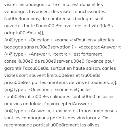
visiter les bodegas car le climat est doux et les
vendanges favorisent des visites enrichissantes.
Nu00e9anmoins, de nombreuses bodegas sont
ouvertes toute l’annu00e9e avec des activitu00e9s
adaptu00e9es. »}},
{« @type »: »Question », »name »: »Peut-on visiter les
bodegas sans ru00e9servation ? », »acceptedAnswer »:
{« @type »: »Answer », »text »: »Il est fortement
conseillu00e9 de ru00e9server u00e0 l’avance pour
garantir l’accu00e8s, surtout en haute saison, car les
visites sont souvent limitu00e9es et tru00e8s
prisu00e9es par les amateurs de vins et touristes. »}},
{« @type »: »Question », »name »: »Quelles
spu00e9cialitu00e9s culinaires sont u00e0 associer
aux vins andalous ? », »acceptedAnswer »:
{« @type »: »Answer », »text »: »Les tapas andalouses
sont les compagnons parfaits des vins locaux. On
recommande particuliu00e8rement les olives