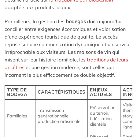
adaptée aux produits locaux.
Par ailleurs, la gestion des
bodegas
doit aujourd’hui
concilier entre exigences économiques et valorisation
d’une expérience touristique de qualité. Le succès
repose sur une communication dynamique et un service
irréprochable aux visiteurs. Les maisons de vin qui
misent sur leur histoire familiale, les
traditions de leurs
ancêtres
et une gestion moderne, sont celles qui
incarnent le plus efficacement ce double objectif.
TYPE DE
ENJEUX
ACTI
CARACTÉRISTIQUES
BODEGA
ACTUELS
INNO
Visites
Préservation
Transmission
thémat
du terroir,
Familiales
générationnelle,
storytel
fidélisation
production artisanale
comme
clientèle
ligne
Efficacité,
Blockch