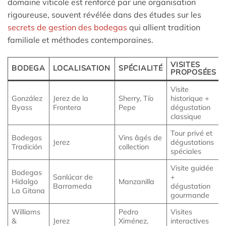
domaine viticole est renforcé par une organisation
rigoureuse, souvent révélée dans des études sur les
secrets de gestion des bodegas
qui allient tradition
familiale et méthodes contemporaines.
VISITES
BODEGA
LOCALISATION
SPÉCIALITÉ
PROPOSÉES
Visite
González
Jerez de la
Sherry, Tío
historique +
Byass
Frontera
Pepe
dégustation
classique
Tour privé et
Bodegas
Vins âgés de
Jerez
dégustations
Tradición
collection
spéciales
Visite guidée
Bodegas
Sanlúcar de
+
Hidalgo
Manzanilla
Barrameda
dégustation
La Gitana
gourmande
Williams
Pedro
Visites
&
Jerez
Ximénez,
interactives