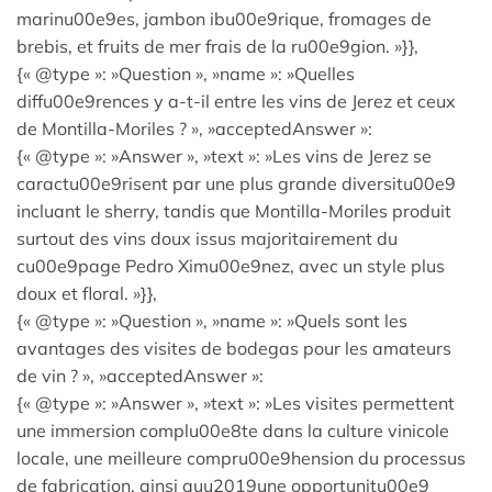
marinu00e9es, jambon ibu00e9rique, fromages de
brebis, et fruits de mer frais de la ru00e9gion. »}},
{« @type »: »Question », »name »: »Quelles
diffu00e9rences y a-t-il entre les vins de Jerez et ceux
de Montilla-Moriles ? », »acceptedAnswer »:
{« @type »: »Answer », »text »: »Les vins de Jerez se
caractu00e9risent par une plus grande diversitu00e9
incluant le sherry, tandis que Montilla-Moriles produit
surtout des vins doux issus majoritairement du
cu00e9page Pedro Ximu00e9nez, avec un style plus
doux et floral. »}},
{« @type »: »Question », »name »: »Quels sont les
avantages des visites de bodegas pour les amateurs
de vin ? », »acceptedAnswer »:
{« @type »: »Answer », »text »: »Les visites permettent
une immersion complu00e8te dans la culture vinicole
locale, une meilleure compru00e9hension du processus
de fabrication, ainsi quu2019une opportunitu00e9