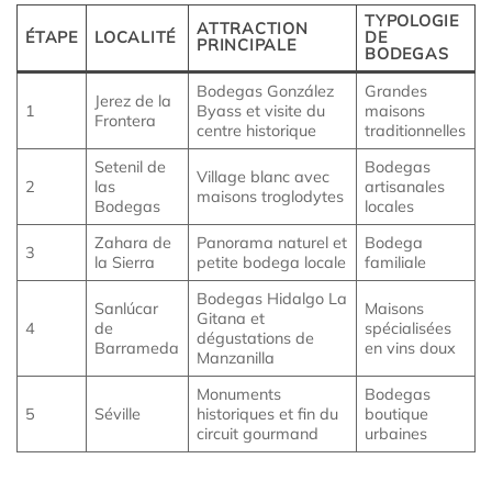
TYPOLOGIE
ATTRACTION
ÉTAPE
LOCALITÉ
DE
PRINCIPALE
BODEGAS
Bodegas González
Grandes
Jerez de la
1
Byass et visite du
maisons
Frontera
centre historique
traditionnelles
Setenil de
Bodegas
Village blanc avec
2
las
artisanales
maisons troglodytes
Bodegas
locales
Zahara de
Panorama naturel et
Bodega
3
la Sierra
petite bodega locale
familiale
Bodegas Hidalgo La
Sanlúcar
Maisons
Gitana et
4
de
spécialisées
dégustations de
Barrameda
en vins doux
Manzanilla
Monuments
Bodegas
5
Séville
historiques et fin du
boutique
circuit gourmand
urbaines