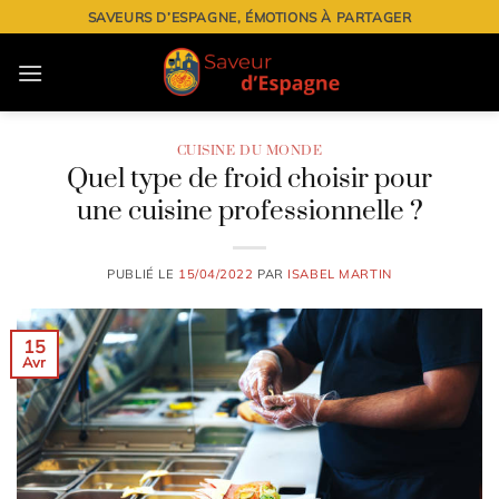
Passer
SAVEURS D’ESPAGNE, ÉMOTIONS À PARTAGER
au
contenu
CUISINE DU MONDE
Quel type de froid choisir pour
une cuisine professionnelle ?
PUBLIÉ LE
15/04/2022
PAR
ISABEL MARTIN
15
Avr