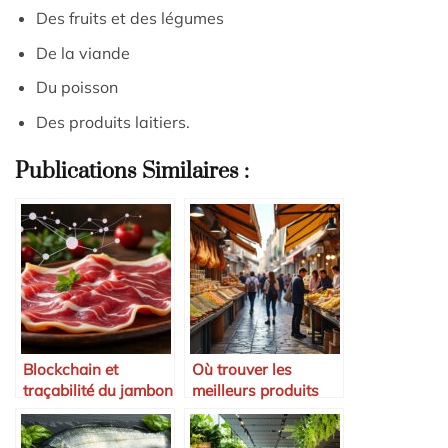
Des fruits et des légumes
De la viande
Du poisson
Des produits laitiers.
Publications Similaires :
Blockchain et
Où trouver les
traçabilité du jambon
meilleurs produits
ibérique
espagnols à
emporter