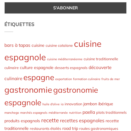
ÉTIQUETTES
cuisine
bars à tapas
cuisine
cuisine catalane
espagnole
cuisine traditionnelle
cuisine méditerranéenne
découverte
culture espagnole
culinaire
desserts espagnols
espagne
culinaire
exportation
formation culinaire
fruits de mer
gastronomie
gastronomie
espagnole
jambon ibérique
innovation
huile d'olive
ia
paella
plats traditionnels
manchego
marchés espagnols
méditerranée
nutrition
recette
recettes espagnoles
produits espagnols
recette
traditionnelle
road trip
restaurants étoilés
routes gastronomiques