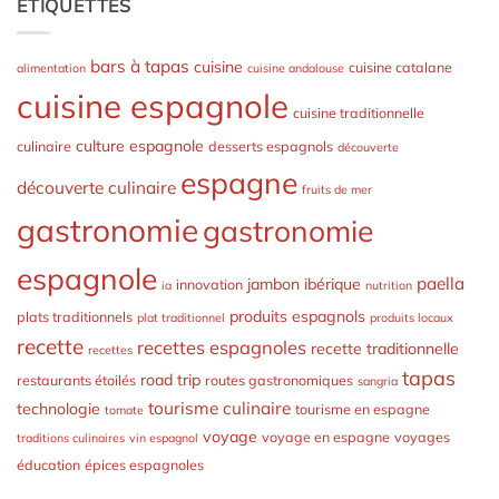
ÉTIQUETTES
bars à tapas
cuisine
cuisine catalane
alimentation
cuisine andalouse
cuisine espagnole
cuisine traditionnelle
culture espagnole
culinaire
desserts espagnols
découverte
espagne
découverte culinaire
fruits de mer
gastronomie
gastronomie
espagnole
paella
jambon ibérique
innovation
ia
nutrition
produits espagnols
plats traditionnels
plat traditionnel
produits locaux
recette
recettes espagnoles
recette traditionnelle
recettes
tapas
road trip
restaurants étoilés
routes gastronomiques
sangria
tourisme culinaire
technologie
tourisme en espagne
tomate
voyage
voyage en espagne
voyages
traditions culinaires
vin espagnol
éducation
épices espagnoles