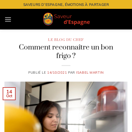
Passer
SAVEURS D’ESPAGNE, ÉMOTIONS À PARTAGER
au
contenu
LE BLOG DU CHEF
Comment reconnaître un bon
frigo ?
PUBLIÉ LE
14/10/2021
PAR
ISABEL MARTIN
14
Oct