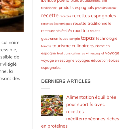
paella
ibérique
plats traditionnels
plat
produits espagnols
traditionnel
produits locaux
recette
recettes espagnoles
recettes
recette traditionnelle
recettes économiques
road trip
restaurants étoilés
routes
tapas
technologie
gastronomiques
sangria
 culinaire
tourisme culinaire
tourisme en
tomate
essible,
voyage
espagne
traditions culinaires
vin espagnol
ssible de
voyage en espagne
voyages
éducation
épices
rivilégié
espagnoles
nne, la
posant des
DERNIERS ARTICLES
Alimentation équilibrée
pour sportifs avec
recettes
méditerranéennes riches
en protéines