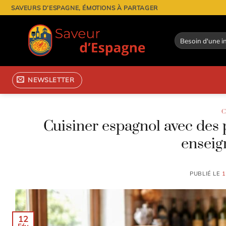
Passer
SAVEURS D’ESPAGNE, ÉMOTIONS À PARTAGER
au
contenu
NEWSLETTER
C
Cuisiner espagnol avec des 
enseig
PUBLIÉ LE
1
12
Fév