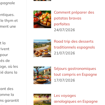
espagnole
Comment préparer des
entiques.
patatas bravas
le thym et
parfaites
lement une
24/07/2026
Road trip des desserts
t la
traditionnels espagnols
rivent
21/07/2026
 pour
gés de
age, où les
Séjours gastronomiques
ié dans la
tout compris en Espagne
17/07/2026
iant des
 comme la
Les voyages
ons garantit
œnologiques en Espagne