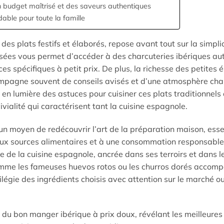
n budget maîtrisé et des saveurs authentiques
able pour toute la famille
s plats festifs et élaborés, repose avant tout sur la simplic
lisées vous permet d’accéder à des charcuteries ibériques au
ces spécifiques à petit prix. De plus, la richesse des petites 
ompagne souvent de conseils avisés et d’une atmosphère ch
 en lumière des astuces pour cuisiner ces plats traditionnels
vialité qui caractérisent tant la cuisine espagnole.
i un moyen de redécouvrir l’art de la préparation maison, esse
aux sources alimentaires et à une consommation responsable
 de la cuisine espagnole, ancrée dans ses terroirs et dans l
 comme les fameuses huevos rotos ou les churros dorés accom
vilégie des ingrédients choisis avec attention sur le marché 
s du bon manger ibérique à prix doux, révélant les meilleures