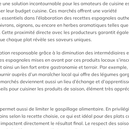
 une solution incontournable pour les amateurs de cuisine 
er leur budget cuisine. Ces marchés offrent une variété
s essentiels dans l’élaboration des recettes espagnoles auth
rons, oignons, ou encore en herbes aromatiques telles que 
ifs. Cette proximité directe avec les producteurs garantit éga
que chaque plat révèle ses saveurs uniques.
ion responsable grâce à la diminution des intermédiaires e
res espagnoles mises en avant par ces produits locaux s’insc
insi un lien fort entre gastronomie et terroir. Par exemple,
 fournir auprès d’un maraîcher local qui offre des légumes gor
es marchés deviennent aussi un lieu d’échange et d’apprentiss
ls pour cuisiner les produits de saison, élément très appréc
ermet aussi de limiter le gaspillage alimentaire. En privilég
oins selon la recette choisie, ce qui est idéal pour des plats
e impactent directement le résultat final. Le respect des sais