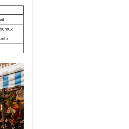
eil
voureux
lente