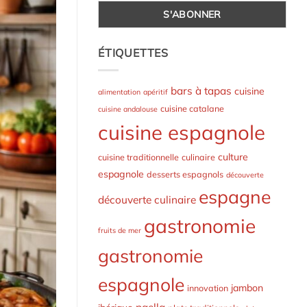
ÉTIQUETTES
bars à tapas
cuisine
alimentation
apéritif
cuisine catalane
cuisine andalouse
cuisine espagnole
culture
cuisine traditionnelle
culinaire
espagnole
desserts espagnols
découverte
espagne
découverte culinaire
gastronomie
fruits de mer
gastronomie
espagnole
jambon
innovation