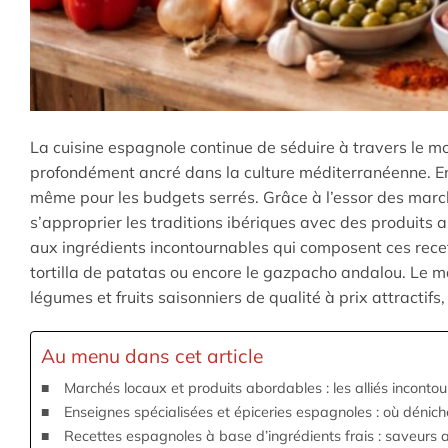
La cuisine espagnole continue de séduire à travers le mo
profondément ancré dans la culture méditerranéenne. En 
même pour les budgets serrés. Grâce à l’essor des march
s’approprier les traditions ibériques avec des produits a
aux ingrédients incontournables qui composent ces recett
tortilla de patatas ou encore le gazpacho andalou. Le m
légumes et fruits saisonniers de qualité à prix attractifs,
Au menu dans cet article
Marchés locaux et produits abordables : les alliés incont
Enseignes spécialisées et épiceries espagnoles : où dénich
Recettes espagnoles à base d’ingrédients frais : saveurs 