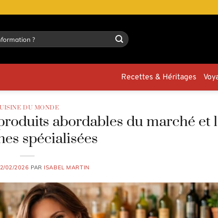
Recettes & Héritages
Voy
UISINE DU MONDE
produits abordables du marché et l
nes spécialisées
2/02/2026
PAR
ISABEL MARTIN