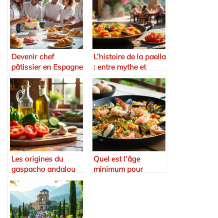
Devenir chef
L’histoire de la paella
pâtissier en Espagne
: entre mythe et
: parcours et
réalité
diplômes
Les origines du
Quel est l’âge
gaspacho andalou
minimum pour
conduire une voiture
sans permis en 2025
?