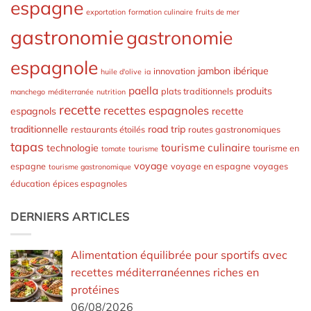
espagne
exportation
formation culinaire
fruits de mer
gastronomie
gastronomie
espagnole
jambon ibérique
innovation
huile d'olive
ia
paella
produits
plats traditionnels
manchego
méditerranée
nutrition
recette
recettes espagnoles
espagnols
recette
traditionnelle
road trip
restaurants étoilés
routes gastronomiques
tapas
tourisme culinaire
technologie
tourisme en
tomate
tourisme
voyage
espagne
voyage en espagne
voyages
tourisme gastronomique
éducation
épices espagnoles
DERNIERS ARTICLES
Alimentation équilibrée pour sportifs avec
recettes méditerranéennes riches en
protéines
06/08/2026