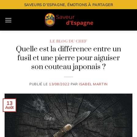
Passer
SAVEURS D’ESPAGNE, ÉMOTIONS À PARTAGER
au
contenu
LE BLOG DU CHEF
Quelle est la différence entre un
fusil et une pierre pour aiguiser
son couteau japonais ?
PUBLIÉ LE
13/08/2022
PAR
ISABEL MARTIN
13
Août